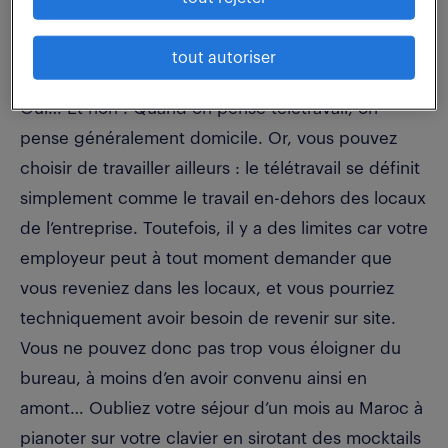
En télétravail, puis-je être où je veux
?
tout autoriser
Oui… Et non ! Quand on pense télétravail, on
pense généralement domicile. Or, vous pouvez
choisir de travailler ailleurs : le télétravail se définit
simplement comme le travail en-dehors des locaux
de l’entreprise. Toutefois, il y a des limites car votre
employeur peut à tout moment demander que
vous reveniez dans les locaux, et vous pourriez
techniquement avoir besoin de revenir sur site.
Vous ne pouvez donc pas trop vous éloigner du
bureau, à moins d’en avoir convenu ainsi en
amont… Oubliez votre séjour d’un mois au Maroc à
pianoter sur votre clavier en sirotant des mocktails