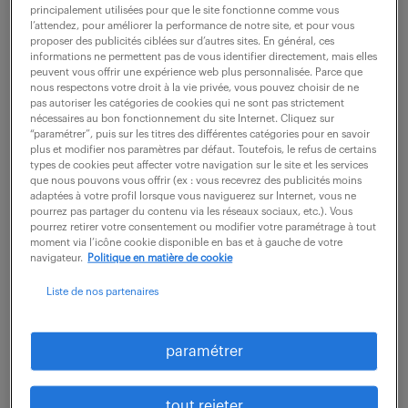
principalement utilisées pour que le site fonctionne comme vous
l’attendez, pour améliorer la performance de notre site, et pour vous
? Il est important de respecter le protocole
proposer des publicités ciblées sur d’autres sites. En général, ces
informations ne permettent pas de vous identifier directement, mais elles
sanitaire mis en œuvre par l’employeur en
peuvent vous offrir une expérience web plus personnalisée. Parce que
nous respectons votre droit à la vie privée, vous pouvez choisir de ne
application des recommandations
pas autoriser les catégories de cookies qui ne sont pas strictement
nécessaires au bon fonctionnement du site Internet. Cliquez sur
gouvernementales, notamment sur le télétravail, et
“paramétrer”, puis sur les titres des différentes catégories pour en savoir
de rester informer des évolutions de ceux-ci. Suite
plus et modifier nos paramètres par défaut. Toutefois, le refus de certains
types de cookies peut affecter votre navigation sur le site et les services
aux mesures de confinement annoncées par
que nous pouvons vous offrir (ex : vous recevrez des publicités moins
adaptées à votre profil lorsque vous naviguerez sur Internet, vous ne
Emmanuel Macron le 31 mars, l’activité à distance
pourrez pas partager du contenu via les réseaux sociaux, etc.). Vous
pourrez retirer votre consentement ou modifier votre paramétrage à tout
doit être systématique et demeure la règle avec au
moment via l’icône cookie disponible en bas et à gauche de votre
navigateur.
Politique en matière de cookie
moins 4 jours par semaine pour les salariés dont les
tâches le permettent. En cas d’isolement ou de
Liste de nos partenaires
besoin, le collaborateur peut éventuellement
travailler sur place un jour par semaine.
paramétrer
tout rejeter