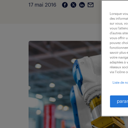
17 mai 2016
Lorsque vous
des informat
sur vous, vo
vous l’atten
d’autres sit
vous offrir 
pouvez chois
fonctionneme
savoir plus 
votre naviga
adaptées à v
réseaux soc
via l’icône 
Liste de n
para