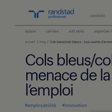
candidat
salaire
carrière
soft skills
expertise 
accueil
/
blog
/
Cols bleus/cols blancs : tous soumis à la me
Cols bleus/col
menace de la
l’emploi
#employabilité
#innovation