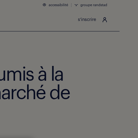
accessibilité
groupe randstad
s'inscrire
umis à la
marché de