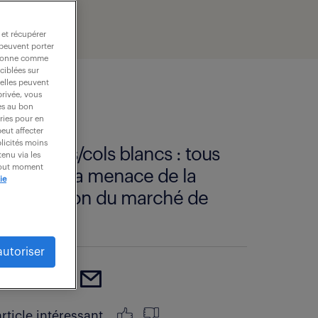
 et récupérer
 peuvent porter
nctionne comme
ciblées sur
 elles peuvent
privée, vous
es au bon
ories pour en
peut affecter
blicités moins
Cols bleus/cols blancs : tous
enu via les
 tout moment
soumis à la menace de la
ie
robotisation du marché de
l’emploi
autoriser
article intéressant