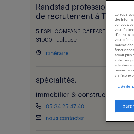
Randstad professional - a
de recrutement à Toulouse
Lorsque vous
des informat
sur vous, vo
vous l’atten
5 ESPL COMPANS CAFFARELLI,
d’autres sit
31000 Toulouse
vous offrir 
pouvez chois
fonctionneme
itinéraire
savoir plus 
votre naviga
adaptées à v
réseaux soc
via l’icône 
spécialités.
Liste de n
immobilier-&-construction
(
58 of
05 34 25 47 40
para
nous contacter