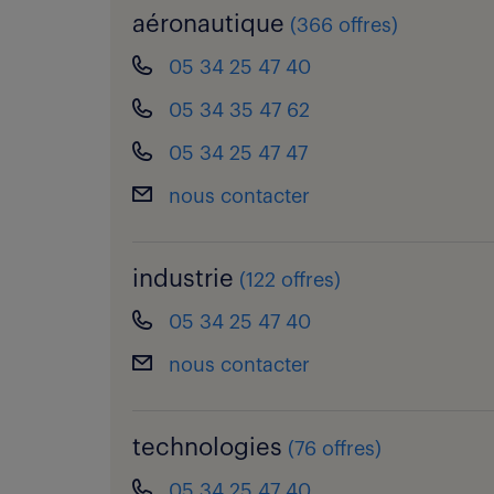
aéronautique
(
366 offres
)
05 34 25 47 40
05 34 35 47 62
05 34 25 47 47
nous contacter
industrie
(
122 offres
)
05 34 25 47 40
nous contacter
technologies
(
76 offres
)
05 34 25 47 40