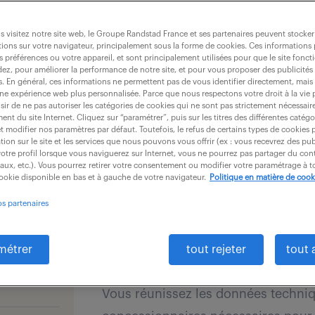
dernières offres - 
gence
immobilier-&-cons
.
 visitez notre site web, le Groupe Randstad France et ses partenaires peuvent stocker
ions sur votre navigateur, principalement sous la forme de cookies. Ces informations
s préférences ou votre appareil, et sont principalement utilisées pour que le site fo
dez, pour améliorer la performance de notre site, et pour vous proposer des publicités 
es. En général, ces informations ne permettent pas de vous identifier directement, mais
une expérience web plus personnalisée. Parce que nous respectons votre droit à la vie 
recevoir les offres par mail
ir de ne pas autoriser les catégories de cookies qui ne sont pas strictement nécessair
nt du site Internet. Cliquez sur “paramétrer”, puis sur les titres des différentes catég
et modifier nos paramètres par défaut. Toutefois, le refus de certains types de cookies 
tion sur le site et les services que nous pouvons vous offrir (ex : vous recevrez des pu
otre profil lorsque vous naviguerez sur Internet, vous ne pourrez pas partager du cont
iaux, etc.). Vous pourrez retirer votre consentement ou modifier votre paramétrage à
cookie disponible en bas et à gauche de votre navigateur.
Politique en matière de cook
DESSINATEUR PROJETEUR 
os partenaires
fres
)
21 juillet 2026
métrer
tout rejeter
tout 
Toulouse (31)
CDI
30 
Vous réunissez les données techniq