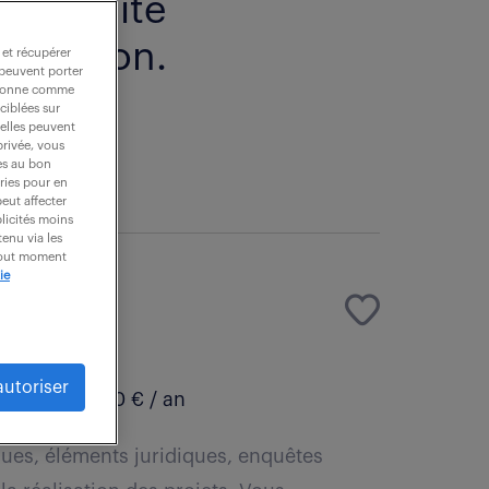
spécialité
truction.
 et récupérer
 peuvent porter
nctionne comme
ciblées sur
 elles peuvent
privée, vous
es au bon
ories pour en
peut affecter
blicités moins
enu via les
 tout moment
ie
VRD (F/H)
autoriser
000 - 35 000 € / an
ues, éléments juridiques, enquêtes