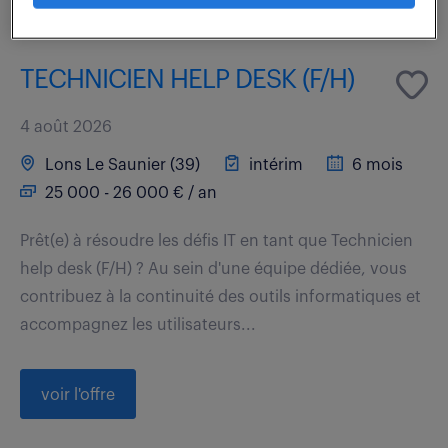
TECHNICIEN HELP DESK (F/H)
4 août 2026
Lons Le Saunier (39)
intérim
6 mois
25 000 - 26 000 € / an
Prêt(e) à résoudre les défis IT en tant que Technicien
help desk (F/H) ? Au sein d'une équipe dédiée, vous
contribuez à la continuité des outils informatiques et
accompagnez les utilisateurs...
voir l'offre