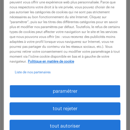
peuvent vous offrir une expérience web plus personnalisée. Parce que
horaires.
nous respectons votre droit à la vie privée, vous pouvez choisir de ne
pas autoriser les catégories de cookies qui ne sont pas strictement
nécessaires au bon fonctionnement du site Internet. Cliquez sur
fermé
“paramétrer”, puis sur les titres des différentes catégories pour en savoir
voir les horaires
plus et modifier nos paramètres par défaut. Toutefois, le refus de certains
types de cookies peut affecter votre navigation sur le site et les services
que nous pouvons vous offrir (ex : vous recevrez des publicités moins
adaptées à votre profil lorsque vous naviguerez sur Internet, vous ne
pourrez pas partager du contenu via les réseaux sociaux, etc.). Vous
vous êtes recruteur ?
pourrez retirer votre consentement ou modifier votre paramétrage à tout
moment via l’icône cookie disponible en bas et à gauche de votre
navigateur.
Politique en matière de cookie
Liste de nos partenaires
dernières offres -
spécialité technologies.
paramétrer
tout rejeter
recevoir les offres par mail
tout autoriser