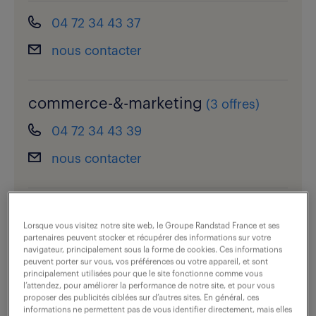
04 72 34 43 37
nous contacter
commerce-&-marketing
(
3 offres
)
04 72 34 43 39
nous contacter
rh-&-légal
(
40 offres
)
Lorsque vous visitez notre site web, le Groupe Randstad France et ses
04 72 34 43 30
partenaires peuvent stocker et récupérer des informations sur votre
navigateur, principalement sous la forme de cookies. Ces informations
peuvent porter sur vous, vos préférences ou votre appareil, et sont
nous contacter
principalement utilisées pour que le site fonctionne comme vous
l’attendez, pour améliorer la performance de notre site, et pour vous
proposer des publicités ciblées sur d’autres sites. En général, ces
informations ne permettent pas de vous identifier directement, mais elles