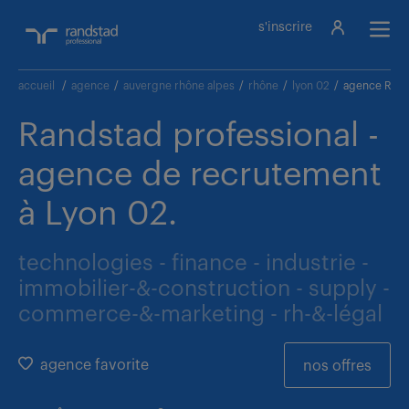
s'inscrire
accueil
/
agence
/
auvergne rhône alpes
/
rhône
/
lyon 02
/
agence Rand
Randstad professional -
agence de recrutement
à Lyon 02.
technologies - finance - industrie -
immobilier-&-construction - supply -
commerce-&-marketing - rh-&-légal
agence favorite
nos offres