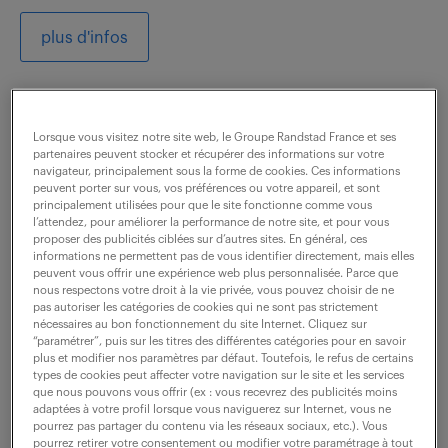
plus d'infos
Lorsque vous visitez notre site web, le Groupe Randstad France et ses
partenaires peuvent stocker et récupérer des informations sur votre
Randstad professional -
navigateur, principalement sous la forme de cookies. Ces informations
peuvent porter sur vous, vos préférences ou votre appareil, et sont
principalement utilisées pour que le site fonctionne comme vous
agence de recrutement
l’attendez, pour améliorer la performance de notre site, et pour vous
proposer des publicités ciblées sur d’autres sites. En général, ces
informations ne permettent pas de vous identifier directement, mais elles
à Grenoble
peuvent vous offrir une expérience web plus personnalisée. Parce que
nous respectons votre droit à la vie privée, vous pouvez choisir de ne
pas autoriser les catégories de cookies qui ne sont pas strictement
10 RUE D'ARMENIE
nécessaires au bon fonctionnement du site Internet. Cliquez sur
“paramétrer”, puis sur les titres des différentes catégories pour en savoir
38000 Grenoble
plus et modifier nos paramètres par défaut. Toutefois, le refus de certains
types de cookies peut affecter votre navigation sur le site et les services
que nous pouvons vous offrir (ex : vous recevrez des publicités moins
ouvert
voir les horaires
adaptées à votre profil lorsque vous naviguerez sur Internet, vous ne
pourrez pas partager du contenu via les réseaux sociaux, etc.). Vous
pourrez retirer votre consentement ou modifier votre paramétrage à tout
Industrie (
35 offres
)