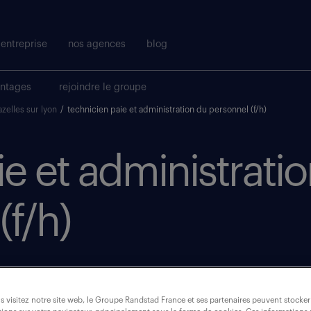
entreprise
nos agences
blog
antages
rejoindre le groupe
zelles sur lyon
/
technicien paie et administration du personnel (f/h)
ie et administrati
(f/h)
 visitez notre site web, le Groupe Randstad France et ses partenaires peuvent stocker