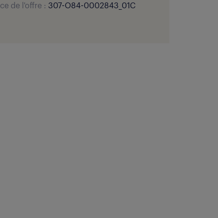
ce de l'offre :
307-O84-0002843_01C