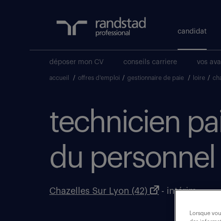
candidat
déposer mon CV
conseils carriere
vos av
accueil
/
offres d'emploi
/
gestionnaire de paie
/
loire
/
cha
technicien pa
du personnel 
Chazelles Sur Lyon (42)
- intérim
Lorsque vous