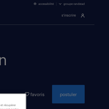
accessibilité
groupe randstad
s'inscrire
on
favoris
postuler
 et récupérer