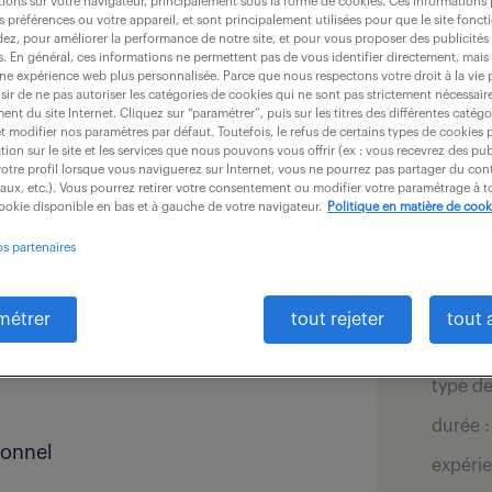
ions sur votre navigateur, principalement sous la forme de cookies. Ces informations
s préférences ou votre appareil, et sont principalement utilisées pour que le site fo
dez, pour améliorer la performance de notre site, et pour vous proposer des publicités 
es. En général, ces informations ne permettent pas de vous identifier directement, mais
une expérience web plus personnalisée. Parce que nous respectons votre droit à la vie 
ir de ne pas autoriser les catégories de cookies qui ne sont pas strictement nécessair
nt du site Internet. Cliquez sur “paramétrer”, puis sur les titres des différentes catég
et modifier nos paramètres par défaut. Toutefois, le refus de certains types de cookies 
tion sur le site et les services que nous pouvons vous offrir (ex : vous recevrez des pu
détai
otre profil lorsque vous naviguerez sur Internet, vous ne pourrez pas partager du cont
 administrative du personnel et
iaux, etc.). Vous pourrez retirer votre consentement ou modifier votre paramétrage à
cookie disponible en bas et à gauche de votre navigateur.
Politique en matière de cook
ns le respect des délais et de la
offre pu
os partenaires
secteur
salaire 
métrer
tout rejeter
tout 
localis
type de
durée :
sonnel
expérie