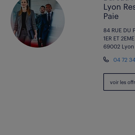
Lyon Re
Paie
84 RUE DU 
1ER ET 2EM
69002 Lyon
04 72 3
voir les
off