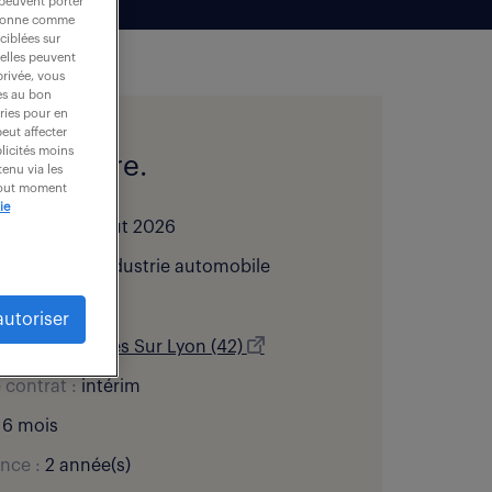
 peuvent porter
nctionne comme
ciblées sur
 elles peuvent
privée, vous
es au bon
ories pour en
peut affecter
blicités moins
l de l'offre.
enu via les
 tout moment
ie
bliée le :
7 août 2026
 d’activité :
Industrie automobile
:
15 € horaire
autoriser
ation :
Chazelles Sur Lyon (42)
 contrat :
intérim
6 mois
nce :
2 année(s)