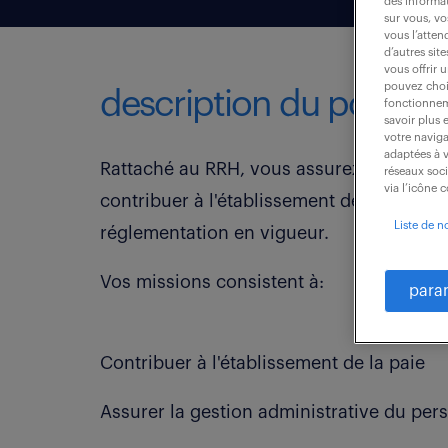
des informat
sur vous, vo
vous l’atten
d’autres sit
vous offrir 
pouvez chois
description du poste
fonctionneme
savoir plus 
votre naviga
adaptées à v
Rattaché au RRH, vous assurez la gestion
réseaux soc
via l’icône 
contribuer à l'établissement de la paie da
Liste de n
réglementation en vigueur.
Vos missions consistent à:
para
Contribuer à l'établissement de la paie
Assurer la gestion administrative du per