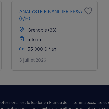
ANALYSTE FINANCIER FP&A
(F/H)
Grenoble (38)
intérim
55 000 € / an
3 juillet 2026
fessional est le leader en France de l’intérim spécialisé e
tad professional vous invite à consulter dès maintenant ses