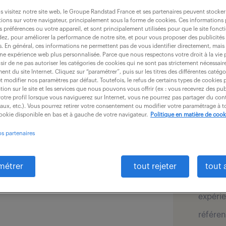
 visitez notre site web, le Groupe Randstad France et ses partenaires peuvent stocker
ions sur votre navigateur, principalement sous la forme de cookies. Ces informations
s préférences ou votre appareil, et sont principalement utilisées pour que le site fo
détai
dez, pour améliorer la performance de notre site, et pour vous proposer des publicités 
es. En général, ces informations ne permettent pas de vous identifier directement, mais
ontrôleur de gestion (F/H) pour ce
une expérience web plus personnalisée. Parce que nous respectons votre droit à la vie 
ir de ne pas autoriser les catégories de cookies qui ne sont pas strictement nécessair
offre pu
nt du site Internet. Cliquez sur “paramétrer”, puis sur les titres des différentes catég
êtes responsable de l'analyse et de
et modifier nos paramètres par défaut. Toutefois, le refus de certains types de cookies 
secteur
tion sur le site et les services que nous pouvons vous offrir (ex : vous recevrez des pu
d'ingén
e l'organisation
otre profil lorsque vous naviguerez sur Internet, vous ne pourrez pas partager du cont
techni
iaux, etc.). Vous pourrez retirer votre consentement ou modifier votre paramétrage à
cookie disponible en bas et à gauche de votre navigateur.
Politique en matière de cook
ivisions aux CFO et directeurs de
salaire 
os partenaires
localis
éparer les écritures de cut-off
type de
métrer
tout rejeter
tout 
n respectant les obligations légales
durée :
expérie
référen