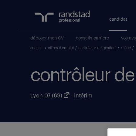
candidat
déposer mon CV
conseils carriere
vos av
accueil
/
offres d'emploi
/
contrôleur de gestion
/
rhône
/
contrôleur de 
Lyon 07 (69)
- intérim