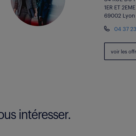
1ER ET 2EM
69002 Lyon
04 37 2
voir les
off
us intéresser.