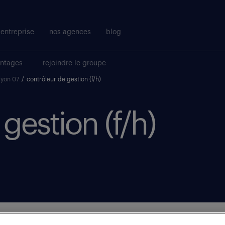
entreprise
nos agences
blog
antages
rejoindre le groupe
lyon 07
/
contrôleur de gestion (f/h)
gestion (f/h)