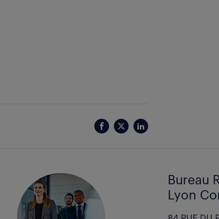
Bureau R
Lyon Com
84 RUE DU 