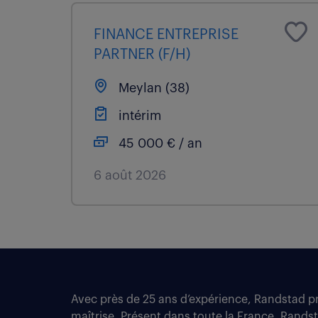
FINANCE ENTREPRISE
PARTNER (F/H)
Meylan (38)
intérim
45 000 € / an
6 août 2026
Avec près de 25 ans d’expérience, Randstad pro
maîtrise. Présent dans toute la France, Rands