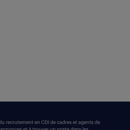
t du recrutement en CDI de cadres et agents de
 annonces et à trouver un poste dans les