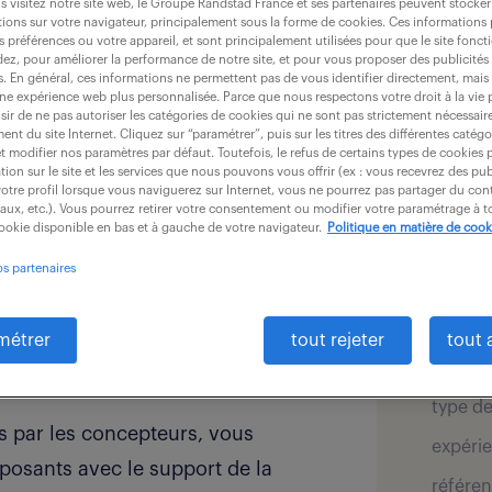
 visitez notre site web, le Groupe Randstad France et ses partenaires peuvent stocker
ions sur votre navigateur, principalement sous la forme de cookies. Ces informations
s préférences ou votre appareil, et sont principalement utilisées pour que le site fo
dez, pour améliorer la performance de notre site, et pour vous proposer des publicités 
es. En général, ces informations ne permettent pas de vous identifier directement, mais
une expérience web plus personnalisée. Parce que nous respectons votre droit à la vie 
ir de ne pas autoriser les catégories de cookies qui ne sont pas strictement nécessair
nt du site Internet. Cliquez sur “paramétrer”, puis sur les titres des différentes catég
et modifier nos paramètres par défaut. Toutefois, le refus de certains types de cookies 
détai
tion sur le site et les services que nous pouvons vous offrir (ex : vous recevrez des pu
tronique, vous serez sous la
otre profil lorsque vous naviguerez sur Internet, vous ne pourrez pas partager du cont
iaux, etc.). Vous pourrez retirer votre consentement ou modifier votre paramétrage à
production, vous êtes la charnière
offre pu
cookie disponible en bas et à gauche de votre navigateur.
Politique en matière de cook
roduction.
secteur
os partenaires
informa
 l'électronique à partir des
salaire 
métrer
tout rejeter
tout 
es contraintes normatives
localis
 fabriquer.
type de
s par les concepteurs, vous
expérie
osants avec le support de la
référen