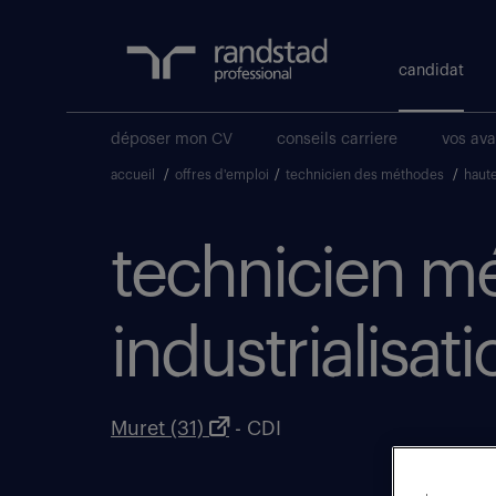
candidat
déposer mon CV
conseils carriere
vos av
accueil
/
offres d'emploi
/
technicien des méthodes
/
haut
technicien m
industrialisat
Muret (31)
- CDI