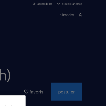
accessibilité
groupe randstad
s'inscrire
h)
favoris
postuler