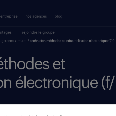
entreprise
nos agences
blog
antages
rejoindre le groupe
e-garonne
/
muret
/
technicien méthodes et industrialisation électronique (f/h)
éthodes et
ion électronique (f/