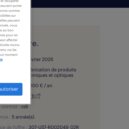
 et récupérer
 peuvent porter
nctionne comme
ciblées sur
 elles peuvent
privée, vous
es au bon
ories pour en
peut affecter
l de l'offre.
blicités moins
enu via les
 tout moment
bliée le :
23 février 2026
ie
 d’activité :
Fabrication de produits
tiques, électroniques et optiques
:
35 000 - 40 000 € / an
autoriser
ation :
Muret (31)
 contrat :
cdi
nce :
5 année(s)
ce de l'offre :
307-U57-R002049_02R