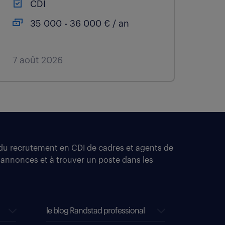
CDI
35 000 - 36 000 € / an
7 août 2026
t du recrutement en CDI de cadres et agents de
 annonces et à trouver un poste dans les
le blog Randstad professional