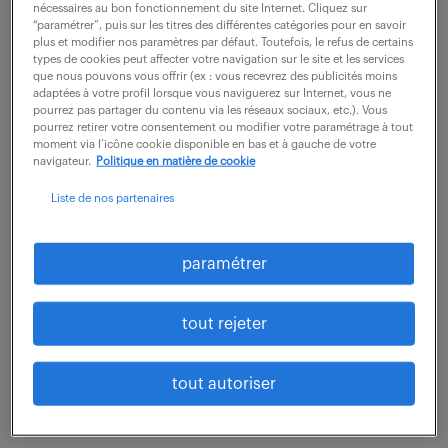
nécessaires au bon fonctionnement du site Internet. Cliquez sur
Rattaché(e) aux équipes Méthodes Lignes et
“paramétrer”, puis sur les titres des différentes catégories pour en savoir
Méthodes Industrielles, vous jouerez un rôle clé dans
plus et modifier nos paramètres par défaut. Toutefois, le refus de certains
types de cookies peut affecter votre navigation sur le site et les services
la mise en conformité des ateliers. Votre objectif
que nous pouvons vous offrir (ex : vous recevrez des publicités moins
adaptées à votre profil lorsque vous naviguerez sur Internet, vous ne
principal sera de déployer et de traiter les...
pourrez pas partager du contenu via les réseaux sociaux, etc.). Vous
pourrez retirer votre consentement ou modifier votre paramétrage à tout
moment via l’icône cookie disponible en bas et à gauche de votre
navigateur.
Politique en matière de cookie
voir l'offre
Liste de nos partenaires
technicien des méthodes
paramétrer
préparateur (f/h)
tout rejeter
7 août 2026
Fougeres (35)
intérim
18 mois
tout autoriser
1 6.4 € / heure