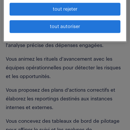
Vous structurez les plannings en constituant les
tout rejeter
diagrammes de Gantt et en définissant le
jalonnement des tâches.
tout autoriser
Vous pilotez les coûts via les outils IT et réalisez
l'analyse précise des dépenses engagées.
Vous animez les rituels d'avancement avec les
équipes opérationnelles pour détecter les risques
et les opportunités.
Vous proposez des plans d'actions correctifs et
élaborez les reportings destinés aux instances
internes et externes.
Vous concevez des tableaux de bord de pilotage
pour affiner le suivi et les analyses de