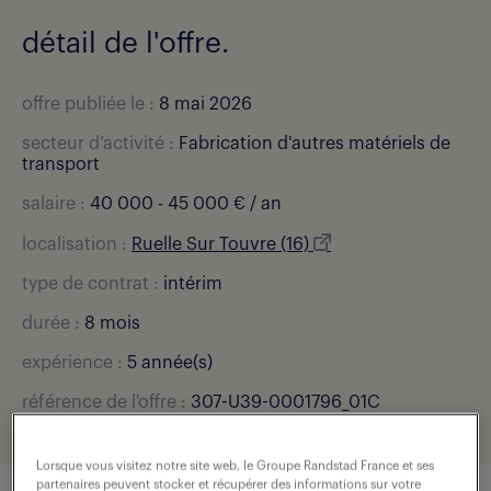
détail de l'offre.
offre publiée le :
8 mai 2026
secteur d’activité :
Fabrication d'autres matériels de
transport
salaire :
40 000 - 45 000 € / an
localisation :
Ruelle Sur Touvre (16)
type de contrat :
intérim
durée :
8 mois
expérience :
5 année(s)
référence de l'offre :
307-U39-0001796_01C
Lorsque vous visitez notre site web, le Groupe Randstad France et ses
partenaires peuvent stocker et récupérer des informations sur votre