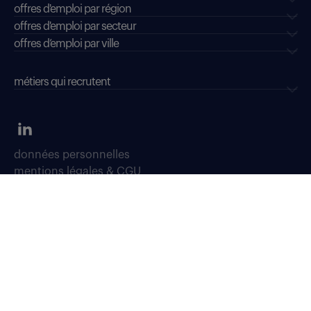
offres d'emploi par région
offres d'emploi par secteur
offres d’emploi par ville
métiers qui recrutent
données personnelles
mentions légales & CGU
dispositifs d'alerte professionnelle
soyons vigilants
déclaration d'accessibilité : conformité partielle
accessibilité sourds, malentendants, malvoyants
gestion des cookies
plan du site
Select TT, Société par actions simplifiées unipersonnelle immatriculée
au Registre du Commerce et des Sociétés de Bobigny sous le numéro