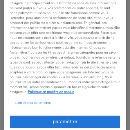
navigateur, principalement sous la forme de cookies. Ces informations
peuvent porter sur vous, vos préférences ou votre appareil, et sont
description du poste
principalement utilisées pour que le site fonctionne comme vous
l’attendez, pour améliorer la performance de notre site, et pour vous
proposer des publicités ciblées sur d’autres sites. En général, ces
informations ne permettent pas de vous identifier directement, mais elles
Vous rejoignez l'équipe en charge des
peuvent vous offrir une expérience web plus personnalisée. Parce que
nous respectons votre droit à la vie privée, vous pouvez choisir de ne
développements et des évolutions de la ligne de
pas autoriser les catégories de cookies qui ne sont pas strictement
nécessaires au bon fonctionnement du site Internet. Cliquez sur
produits Système de Lancement AAW (Anti-Air
“paramétrer”, puis sur les titres des différentes catégories pour en savoir
plus et modifier nos paramètres par défaut. Toutefois, le refus de certains
Warfare).
types de cookies peut affecter votre navigation sur le site et les services
que nous pouvons vous offrir (ex : vous recevrez des publicités moins
adaptées à votre profil lorsque vous naviguerez sur Internet, vous ne
Vous agissez en tant qu'appui stratégique et
pourrez pas partager du contenu via les réseaux sociaux, etc.). Vous
opérationnel du responsable produit pour
pourrez retirer votre consentement ou modifier votre paramétrage à tout
moment via l’icône cookie disponible en bas et à gauche de votre
structurer le pilotage des projets d'innovation.
navigateur.
Politique en matière de cookie
Liste de nos partenaires
Vous rédigez les référentiels projets, incluant les
plans de management et les fiches de travaux
(WP).
paramétrer