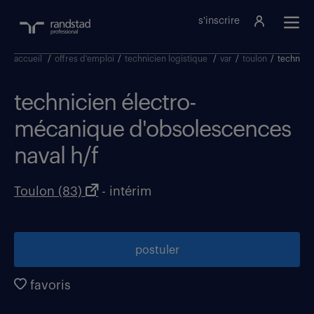
s'inscrire
accueil
/
offres d'emploi
/
technicien logistique
/
var
/
toulon
/
technici
technicien électro-
mécanique d'obsolescences
naval h/f
Toulon (83)
- intérim
postuler
favoris