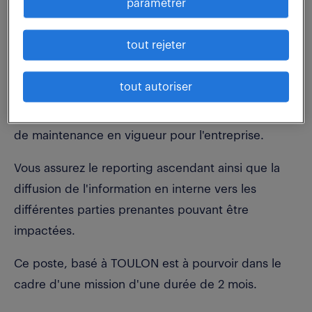
paramétrer
Vous contribuez au traitement des obsolescences
dites majeures, nécessitant le concours du bureau
tout rejeter
d'études.
tout autoriser
Vous constituez des dossiers d'obsolescences
complets tels que le prévoit chacun des contrats
de maintenance en vigueur pour l'entreprise.
Vous assurez le reporting ascendant ainsi que la
diffusion de l'information en interne vers les
différentes parties prenantes pouvant être
impactées.
Ce poste, basé à TOULON est à pourvoir dans le
cadre d'une mission d'une durée de 2 mois.