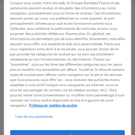
Lorsque vous visitez notre site web, le Groupe Randstad France et ses
partenaires peuvent stocker et récupérer des informations sur votre
navigateur, principalement sous la forme de cookies. Ces informations
peuvent porter sur vous, vos préférences ou votre appareil, et sont
principalement utilisées pour que le site fonctionne comme vous
description du poste
l’attendez, pour améliorer la performance de notre site, et pour vous
proposer des publicités ciblées sur d’autres sites. En général, ces
informations ne permettent pas de vous identifier directement, mais elles
peuvent vous offrir une expérience web plus personnalisée. Parce que
Vous analysez et confirmez les preuves
nous respectons votre droit à la vie privée, vous pouvez choisir de ne
pas autoriser les catégories de cookies qui ne sont pas strictement
d'obsolescences.
nécessaires au bon fonctionnement du site Internet. Cliquez sur
“paramétrer”, puis sur les titres des différentes catégories pour en savoir
Vous assurez la capitalisation et la mise à jour des
plus et modifier nos paramètres par défaut. Toutefois, le refus de certains
types de cookies peut affecter votre navigation sur le site et les services
données dans les référentiels techniques et outils
que nous pouvons vous offrir (ex : vous recevrez des publicités moins
adaptées à votre profil lorsque vous naviguerez sur Internet, vous ne
de l'entreprise.
pourrez pas partager du contenu via les réseaux sociaux, etc.). Vous
pourrez retirer votre consentement ou modifier votre paramétrage à tout
moment via l’icône cookie disponible en bas et à gauche de votre
Vous assurez le traitement les obsolescences dites
navigateur.
Politique en matière de cookie
mineures (traitement par stock stratégique ou par
Liste de nos partenaires
recherche d'équivalence stricte après échange
avec les fournisseurs).