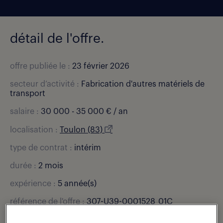
détail de l'offre.
offre publiée le :
23 février 2026
secteur d’activité :
Fabrication d'autres matériels de
transport
salaire :
30 000 - 35 000 € / an
localisation :
Toulon (83)
type de contrat :
intérim
durée :
2 mois
expérience :
5 année(s)
référence de l'offre :
307-U39-0001528_01C