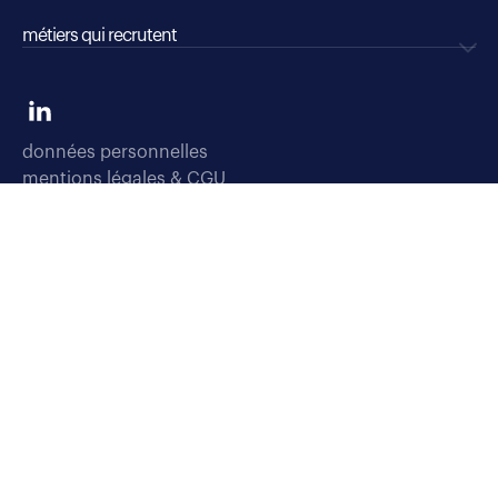
métiers qui recrutent
données personnelles
mentions légales & CGU
dispositifs d'alerte professionnelle
soyons vigilants
déclaration d'accessibilité : conformité partielle
accessibilité sourds, malentendants, malvoyants
gestion des cookies
plan du site
Select TT, Société par actions simplifiées unipersonnelle immatriculée
au Registre du Commerce et des Sociétés de Bobigny sous le numéro
304 381 379.
Notre siège social est situé au 276 avenue du Président Wilson à Saint
Denis (93200).
Randstad professional est une marque déposée de Select TT.