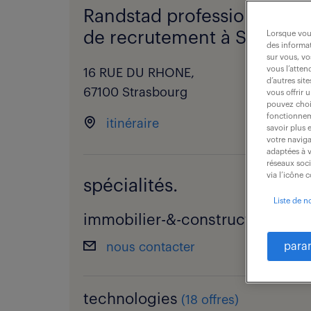
Randstad professional - a
de recrutement à Strasbou
Lorsque vous
des informat
sur vous, vo
vous l’atten
16 RUE DU RHONE,
d’autres sit
67100 Strasbourg
vous offrir 
pouvez chois
fonctionneme
itinéraire
savoir plus 
votre naviga
adaptées à v
réseaux soc
via l’icône 
spécialités.
Liste de n
immobilier-&-construction
(
3 off
nous contacter
para
technologies
(
18 offres
)