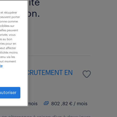
spécialité
truction.
 et récupérer
 peuvent porter
nctionne comme
ciblées sur
 elles peuvent
privée, vous
es au bon
ories pour en
peut affecter
blicités moins
enu via les
 tout moment
ie
L ET RECRUTEMENT EN
autoriser
age
16 mois
802 ,82 € / mois