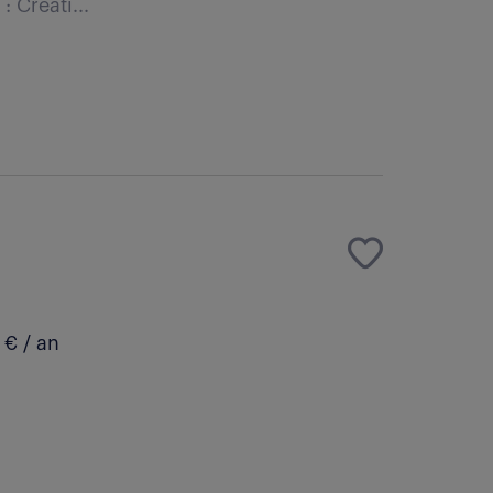
: Créati...
€ / an