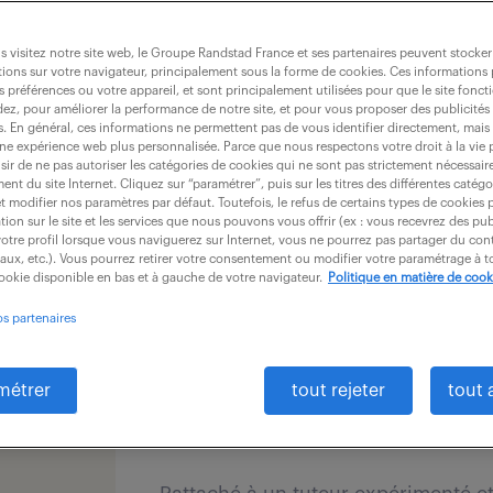
dernières offres - 
gence
immobilier-&-cons
rg.
 visitez notre site web, le Groupe Randstad France et ses partenaires peuvent stocker
ions sur votre navigateur, principalement sous la forme de cookies. Ces informations
s préférences ou votre appareil, et sont principalement utilisées pour que le site fo
dez, pour améliorer la performance de notre site, et pour vous proposer des publicités 
es. En général, ces informations ne permettent pas de vous identifier directement, mais
une expérience web plus personnalisée. Parce que nous respectons votre droit à la vie 
recevoir les offres par mail
ir de ne pas autoriser les catégories de cookies qui ne sont pas strictement nécessair
nt du site Internet. Cliquez sur “paramétrer”, puis sur les titres des différentes catég
et modifier nos paramètres par défaut. Toutefois, le refus de certains types de cookies 
tion sur le site et les services que nous pouvons vous offrir (ex : vous recevrez des pu
otre profil lorsque vous naviguerez sur Internet, vous ne pourrez pas partager du cont
iaux, etc.). Vous pourrez retirer votre consentement ou modifier votre paramétrage à
cookie disponible en bas et à gauche de votre navigateur.
Politique en matière de cook
CONSULTANT COMMERCIA
os partenaires
ALTERNANCE (F/H)
res
)
métrer
tout rejeter
tout 
17 juillet 2026
Strasbourg (67)
apprentiss