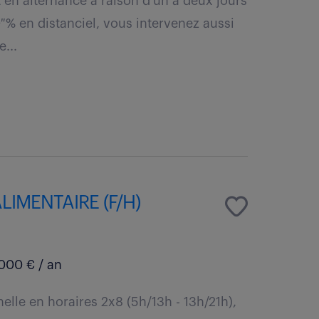
 en alternance à raison d'un à deux jours
 % en distanciel, vous intervenez aussi
e...
IMENTAIRE (F/H)
000 € / an
elle en horaires 2x8 (5h/13h - 13h/21h),