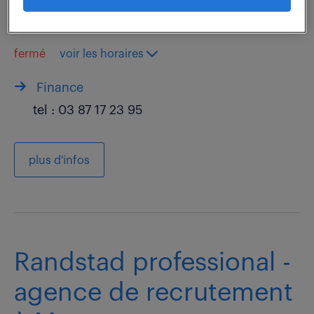
171 RUE DE NEWCASTLE
54000 Nancy
fermé
voir les horaires
Finance
tel :
03 87 17 23 95
plus d'infos
Randstad professional -
agence de recrutement