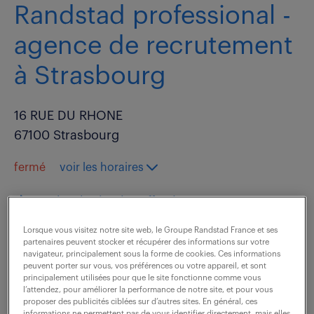
Randstad professional -
agence de recrutement
à Strasbourg
16 RUE DU RHONE
67100 Strasbourg
fermé
voir les horaires
Technologies (
18 offres
)
tel :
03 90 40 01 50
Lorsque vous visitez notre site web, le Groupe Randstad France et ses
partenaires peuvent stocker et récupérer des informations sur votre
navigateur, principalement sous la forme de cookies. Ces informations
Immobilier-&-Construction (
3 offres
)
peuvent porter sur vous, vos préférences ou votre appareil, et sont
principalement utilisées pour que le site fonctionne comme vous
l’attendez, pour améliorer la performance de notre site, et pour vous
Industrie (
82 offres
)
proposer des publicités ciblées sur d’autres sites. En général, ces
informations ne permettent pas de vous identifier directement, mais elles