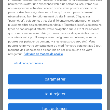
tel :
03 90 40 01 50
peuvent vous offrir une expérience web plus personnalisée. Parce que
nous respectons votre droit à la vie privée, vous pouvez choisir de ne
pas autoriser les catégories de cookies qui ne sont pas strictement
Finance (
75 offres
)
nécessaires au bon fonctionnement du site Internet. Cliquez sur
“paramétrer”, puis sur les titres des différentes catégories pour en savoir
tel :
03 90 40 01 50
plus et modifier nos paramètres par défaut. Toutefois, le refus de certains
types de cookies peut affecter votre navigation sur le site et les services
que nous pouvons vous offrir (ex : vous recevrez des publicités moins
adaptées à votre profil lorsque vous naviguerez sur Internet, vous ne
plus d'infos
pourrez pas partager du contenu via les réseaux sociaux, etc.). Vous
pourrez retirer votre consentement ou modifier votre paramétrage à tout
moment via l’icône cookie disponible en bas et à gauche de votre
navigateur.
Politique en matière de cookie
Liste de nos partenaires
Randstad professional -
paramétrer
agence de recrutement
tout rejeter
à Nancy
tout autoriser