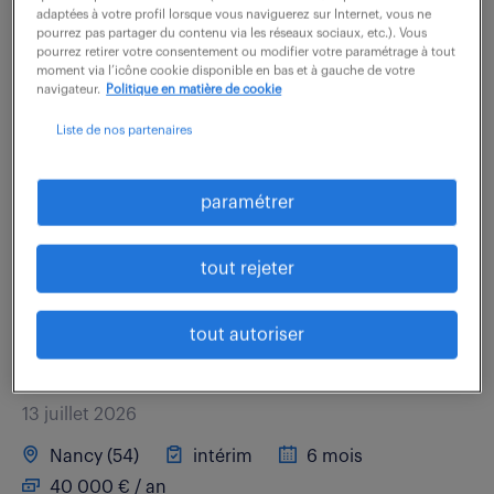
adaptées à votre profil lorsque vous naviguerez sur Internet, vous ne
40 000 € / an
pourrez pas partager du contenu via les réseaux sociaux, etc.). Vous
pourrez retirer votre consentement ou modifier votre paramétrage à tout
moment via l’icône cookie disponible en bas et à gauche de votre
Notre client recherche un collaborateur (F/H) pour
navigateur.
Politique en matière de cookie
jouer un rôle central dans la réécriture des
Liste de nos partenaires
procédures SQL et la refonte de l'architecture de nos
bases de données métier. Vous contribuerez...
paramétrer
voir l'offre
tout rejeter
tout autoriser
développeur informatique (f/h)
13 juillet 2026
Nancy (54)
intérim
6 mois
40 000 € / an