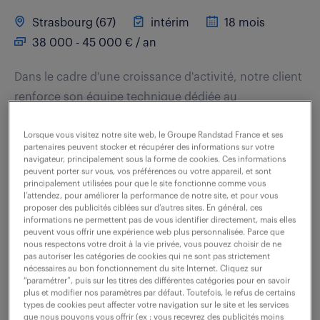
Strasbourg (67)
intérim
18 mois
38 000 - 45 000 € / an
Dans le cadre d'une croissance d'activité, notre client
renforce son équipe technique dédiée au
développement d'API FastAPI et d'outils web
Lorsque vous visitez notre site web, le Groupe Randstad France et ses
innovants en Vue.js. Sous la responsabilité du...
partenaires peuvent stocker et récupérer des informations sur votre
navigateur, principalement sous la forme de cookies. Ces informations
peuvent porter sur vous, vos préférences ou votre appareil, et sont
principalement utilisées pour que le site fonctionne comme vous
voir l'offre
l’attendez, pour améliorer la performance de notre site, et pour vous
proposer des publicités ciblées sur d’autres sites. En général, ces
informations ne permettent pas de vous identifier directement, mais elles
peuvent vous offrir une expérience web plus personnalisée. Parce que
nous respectons votre droit à la vie privée, vous pouvez choisir de ne
développeur informatique (f/h)
pas autoriser les catégories de cookies qui ne sont pas strictement
nécessaires au bon fonctionnement du site Internet. Cliquez sur
“paramétrer”, puis sur les titres des différentes catégories pour en savoir
24 juillet 2026
plus et modifier nos paramètres par défaut. Toutefois, le refus de certains
types de cookies peut affecter votre navigation sur le site et les services
que nous pouvons vous offrir (ex : vous recevrez des publicités moins
Metz (57)
intérim
6 mois