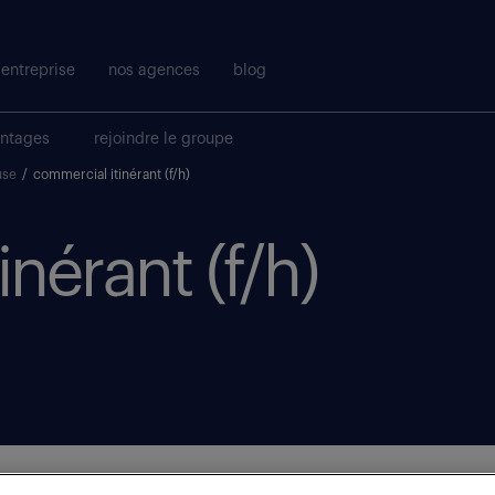
entreprise
nos agences
blog
antages
rejoindre le groupe
use
/
commercial itinérant (f/h)
nérant (f/h)