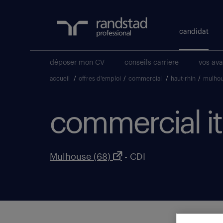
candidat
déposer mon CV
conseils carriere
vos av
accueil
/
offres d'emploi
/
commercial
/
haut-rhin
/
mulho
commercial iti
Mulhouse (68)
- CDI