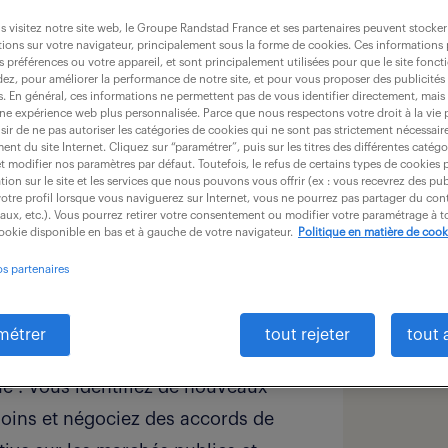
 visitez notre site web, le Groupe Randstad France et ses partenaires peuvent stocker
ions sur votre navigateur, principalement sous la forme de cookies. Ces informations
s préférences ou votre appareil, et sont principalement utilisées pour que le site fo
détai
dez, pour améliorer la performance de notre site, et pour vous proposer des publicités 
, vous êtes le garant de la
es. En général, ces informations ne permettent pas de vous identifier directement, mais
une expérience web plus personnalisée. Parce que nous respectons votre droit à la vie 
e sur votre secteur géographique.
ir de ne pas autoriser les catégories de cookies qui ne sont pas strictement nécessair
offre pu
nt du site Internet. Cliquez sur “paramétrer”, puis sur les titres des différentes catég
ifier, nouer et pérenniser des
et modifier nos paramètres par défaut. Toutefois, le refus de certains types de cookies 
secteur
tion sur le site et les services que nous pouvons vous offrir (ex : vous recevrez des pu
humai
u monde médical et institutionnel.
otre profil lorsque vous naviguerez sur Internet, vous ne pourrez pas partager du cont
iaux, etc.). Vous pourrez retirer votre consentement ou modifier votre paramétrage à
activité est structurée autour
salaire 
cookie disponible en bas et à gauche de votre navigateur.
Politique en matière de cook
% du temps), complétée par une
localis
os partenaires
 administrative en télétravail.
type de
expérie
métrer
tout rejeter
tout 
 trois axes majeurs :
référen
e : Vous identifiez de nouveaux
esoins et négociez des accords de