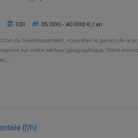
CDI
35 000 - 40 000 € / an
ection du Développement, vous êtes le garant de la p
ntreprise sur votre secteur géographique. Votre missi
r,...
ntèle (f/h)