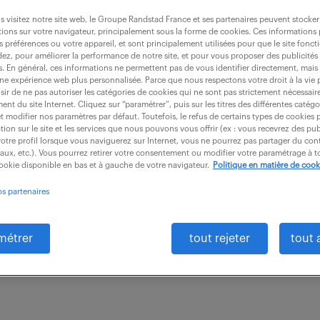
 visitez notre site web, le Groupe Randstad France et ses partenaires peuvent stocker
ions sur votre navigateur, principalement sous la forme de cookies. Ces informations
s préférences ou votre appareil, et sont principalement utilisées pour que le site fo
dez, pour améliorer la performance de notre site, et pour vous proposer des publicités 
support service clients & facturation btoc
es. En général, ces informations ne permettent pas de vous identifier directement, mais
une expérience web plus personnalisée. Parce que nous respectons votre droit à la vie 
ir de ne pas autoriser les catégories de cookies qui ne sont pas strictement nécessair
nt du site Internet. Cliquez sur “paramétrer”, puis sur les titres des différentes catég
et modifier nos paramètres par défaut. Toutefois, le refus de certains types de cookies 
nheim (68)
intérim
4 mois
2 200 - 2 
tion sur le site et les services que nous pouvons vous offrir (ex : vous recevrez des pu
otre profil lorsque vous naviguerez sur Internet, vous ne pourrez pas partager du cont
iaux, etc.). Vous pourrez retirer votre consentement ou modifier votre paramétrage à
 renforcement de notre équipe Facturation BtoC, nou
cookie disponible en bas et à gauche de votre navigateur.
Politique en matière de cook
e support BtoC en mission d'intérim. Au sein du serv
os partenaires
pez à la...
métrer
tout rejeter
tout 