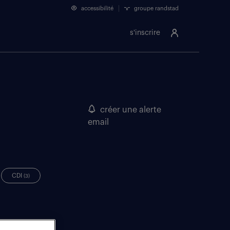
accessibilité
groupe randstad
s'inscrire
créer une alerte
email
CDI
(3)