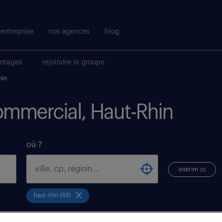
entreprise
nos agences
blog
antages
rejoindre le groupe
hin
commercial, Haut-Rhin
où ?
intérim
(3)
haut-rhin (68)