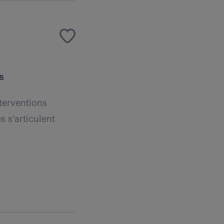
s
nterventions
s s'articulent