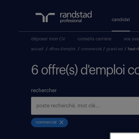
candidat
déposer mon CV
conseils carriere
vos av
accueil
/
offres d'emploi
/
commercial
/
grand est
/
haut-r
6 offre(s) d'emploi 
rechercher
commercial