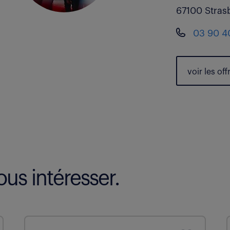
67100 Stras
03 90 4
voir les
off
us intéresser.