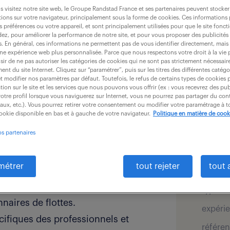
 visitez notre site web, le Groupe Randstad France et ses partenaires peuvent stocker
ions sur votre navigateur, principalement sous la forme de cookies. Ces informations
s préférences ou votre appareil, et sont principalement utilisées pour que le site fo
dez, pour améliorer la performance de notre site, et pour vous proposer des publicités 
es. En général, ces informations ne permettent pas de vous identifier directement, mais
une expérience web plus personnalisée. Parce que nous respectons votre droit à la vie 
ir de ne pas autoriser les catégories de cookies qui ne sont pas strictement nécessair
nt du site Internet. Cliquez sur “paramétrer”, puis sur les titres des différentes catég
détai
et modifier nos paramètres par défaut. Toutefois, le refus de certains types de cookies 
tés BtoB (F/H), vous devenez
tion sur le site et les services que nous pouvons vous offrir (ex : vous recevrez des pu
otre profil lorsque vous naviguerez sur Internet, vous ne pourrez pas partager du cont
située à Bischheim.
iaux, etc.). Vous pourrez retirer votre consentement ou modifier votre paramétrage à
offre pu
cookie disponible en bas et à gauche de votre navigateur.
Politique en matière de cook
secteur
otre mission consiste à transformer
os partenaires
compta
 unique.
salaire 
métrer
tout rejeter
tout 
localis
 active et développement d'un
type de
naires de flottes.
expérie
cifiques des professionnels et
référen