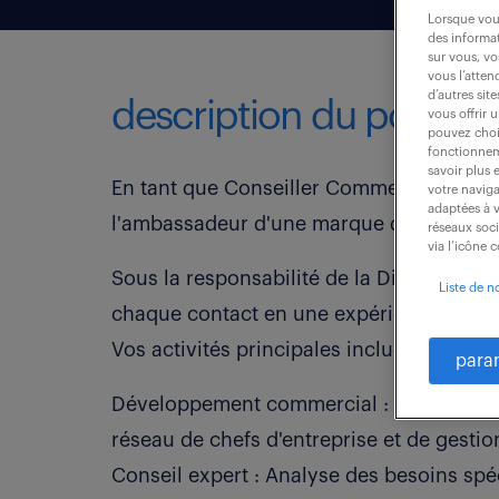
Lorsque vous
des informat
sur vous, vo
vous l’atten
d’autres sit
description du poste
vous offrir 
pouvez chois
fonctionneme
savoir plus 
En tant que Conseiller Commercial Socié
votre naviga
adaptées à v
l'ambassadeur d'une marque dynamique 
réseaux soc
via l’icône 
Sous la responsabilité de la Direction, v
Liste de n
chaque contact en une expérience client
Vos activités principales incluent :
para
Développement commercial : Prospection
réseau de chefs d'entreprise et de gestion
Conseil expert : Analyse des besoins spé