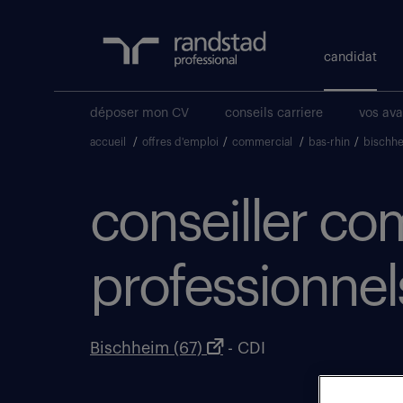
candidat
déposer mon CV
conseils carriere
vos av
accueil
/
offres d'emploi
/
commercial
/
bas-rhin
/
bischh
conseiller co
professionnels
Bischheim (67)
- CDI