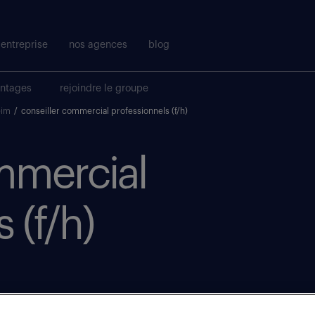
entreprise
nos agences
blog
antages
rejoindre le groupe
eim
/
conseiller commercial professionnels (f/h)
mmercial
 (f/h)