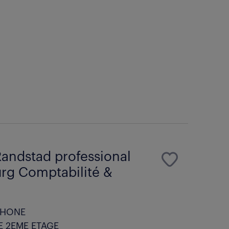
andstad professional
rg Comptabilité &
RHONE
E 2EME ETAGE