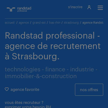
s'inscrire
accueil
/
agence
/
grand est
/
bas-rhin
/
strasbourg
/
agence Randstad p
Randstad professional -
agence de recrutement
à Strasbourg.
technologies - finance - industrie -
immobilier-&-construction
agence favorite
nos offres
vous êtes
recruteur ?
exprimer votre besoin RH