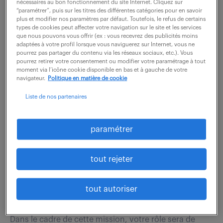
nécessaires au bon fonctionnement du site Internet. Cliquez sur
“paramétrer”, puis sur les titres des différentes catégories pour en savoir
plus et modifier nos paramètres par défaut. Toutefois, le refus de certains
types de cookies peut affecter votre navigation sur le site et les services
que nous pouvons vous offrir (ex : vous recevrez des publicités moins
recevoir les offres par mail
adaptées à votre profil lorsque vous naviguerez sur Internet, vous ne
pourrez pas partager du contenu via les réseaux sociaux, etc.). Vous
pourrez retirer votre consentement ou modifier votre paramétrage à tout
moment via l’icône cookie disponible en bas et à gauche de votre
navigateur.
Politique en matière de cookie
Liste de nos partenaires
CONSULTANT / ANALYSTE
SÉCURITÉ & BUSINESS
paramétrer
INTELLIGENCE (H/F)
tout rejeter
26 juin 2026
Strasbourg (67)
intérim
6 mois
tout autoriser
38 000 € / an
Dans le cadre de cette mission, votre rôle sera de