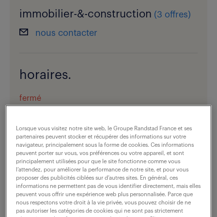
immobilier-&-construction
(
3 offres
)
nous contacter
horaires.
fermé
voir les horaires
Lorsque vous visitez notre site web, le Groupe Randstad France et ses
partenaires peuvent stocker et récupérer des informations sur votre
navigateur, principalement sous la forme de cookies. Ces informations
vous êtes recruteur ?
peuvent porter sur vous, vos préférences ou votre appareil, et sont
principalement utilisées pour que le site fonctionne comme vous
l’attendez, pour améliorer la performance de notre site, et pour vous
proposer des publicités ciblées sur d’autres sites. En général, ces
informations ne permettent pas de vous identifier directement, mais elles
dernières offres -
peuvent vous offrir une expérience web plus personnalisée. Parce que
nous respectons votre droit à la vie privée, vous pouvez choisir de ne
spécialité technologies.
pas autoriser les catégories de cookies qui ne sont pas strictement