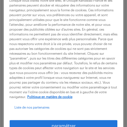
Lorsque vous visitez notre site web, le Groupe Randstad France et ses
description du poste
partenaires peuvent stocker et récupérer des informations sur votre
navigateur, principalement sous la forme de cookies. Ces informations
peuvent porter sur vous, vos préférences ou votre appareil, et sont
principalement utilisées pour que le site fonctionne comme vous
En tant qu'assistant(e) vous assurez
l’attendez, pour améliorer la performance de notre site, et pour vous
proposer des publicités ciblées sur d’autres sites. En général, ces
La Gestion administrative des équipes :
informations ne permettent pas de vous identifier directement, mais elles
- Ordres de missions et notes de frais,
peuvent vous offrir une expérience web plus personnalisée. Parce que
nous respectons votre droit à la vie privée, vous pouvez choisir de ne
- Suivi des demandes d'accès sur site OTAN et lien
pas autoriser les catégories de cookies qui ne sont pas strictement
nécessaires au bon fonctionnement du site Internet. Cliquez sur
avec le bureau de sécurité de Massy
“paramétrer”, puis sur les titres des différentes catégories pour en savoir
plus et modifier nos paramètres par défaut. Toutefois, le refus de certains
- Demandes d'achat : création et suivi jusqu'à
types de cookies peut affecter votre navigation sur le site et les services
passage des commandes
que nous pouvons vous offrir (ex : vous recevrez des publicités moins
adaptées à votre profil lorsque vous naviguerez sur Internet, vous ne
- Edition des plannings et reliquats de congés
pourrez pas partager du contenu via les réseaux sociaux, etc.). Vous
pourrez retirer votre consentement ou modifier votre paramétrage à tout
- Gestion des décomptes de jours de mission
moment via l’icône cookie disponible en bas et à gauche de votre
navigateur.
Politique en matière de cookie
- Gestion des demandes informatiques et des
demandes de travaux
Liste de nos partenaires
- Edition de l'état des imputations par équipe et
relance des collaborateurs
paramétrer