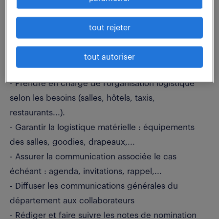
- Support à l'édition des notes de frais et
délégation de validation
tout rejeter
- Gestion des entrées / sorties de collaborateurs
(stages, apprentissages, …)
tout autoriser
L'Organisation logistique :
- Prendre en charge de l'organisation logistique
selon les besoins (salles, hôtels, taxis,
restaurants...).
- Garantir la logistique matérielle : équipements
des salles, goodies, drapeaux,...
- Assurer la communication associée le cas
échéant : agenda, invitations, rappel,...
- Diffuser les communications générales du
département aux collaborateurs
- Rédiger et faire suivre les notes de nomination