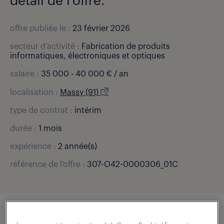
détail de l'offre.
offre publiée le :
23 février 2026
secteur d’activité :
Fabrication de produits
informatiques, électroniques et optiques
salaire :
35 000 - 40 000 € / an
localisation :
Massy (91)
type de contrat :
intérim
durée :
1 mois
expérience :
2 année(s)
référence de l'offre :
307-O42-0000306_01C