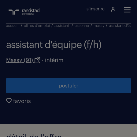
s'inscrire
accueil
/
offres d'emploi
/
assistant
/
essonne
/
massy
/
assistant d'équip
assistant d'équipe (f/h)
Massy (91)
- intérim
postuler
favoris