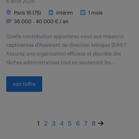
6 août 2026
Paris 16 (75)
intérim
1 mois
36 000 - 40 000 € / an
Quelle contribution apporterez-vous aux missions
captivantes d'Assistant de direction bilingue (F/H) ?
Assurez une organisation efficace et discrète des
tâches administratives tout en soutenant les...
voir l'offre
1
2
3
4
5
6
7
8