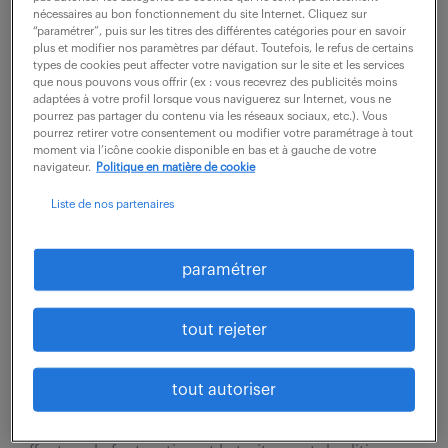
ADV , vos missions principales seront les suivantes: -
nécessaires au bon fonctionnement du site Internet. Cliquez sur
“paramétrer”, puis sur les titres des différentes catégories pour en savoir
Traitement et suivi des commandes des clients -
plus et modifier nos paramètres par défaut. Toutefois, le refus de certains
Traitement des expéditions avec les...
types de cookies peut affecter votre navigation sur le site et les services
que nous pouvons vous offrir (ex : vous recevrez des publicités moins
adaptées à votre profil lorsque vous naviguerez sur Internet, vous ne
pourrez pas partager du contenu via les réseaux sociaux, etc.). Vous
voir l'offre
pourrez retirer votre consentement ou modifier votre paramétrage à tout
moment via l’icône cookie disponible en bas et à gauche de votre
navigateur.
Politique en matière de cookie
Liste de nos partenaires
gestionnaire adv / export(f/h)
paramétrer
6 août 2026
St Cloud (92)
CDI
tout rejeter
36 000 - 50 000 € / an
tout autoriser
Vous enregistrez et suivez les commandes. Vous
créez les commandes d'achat fournisseurs. Vous