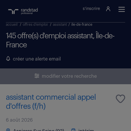
s'inscrire
accueil
/
offres d'emploi
/
assistant
/
ile-de-france
145 offre(s) d'emploi assistant, Île-de-
France
créer une alerte email
modifier votre recherche
assistant commercial appel
d'offres (f/h)
6 août 2026