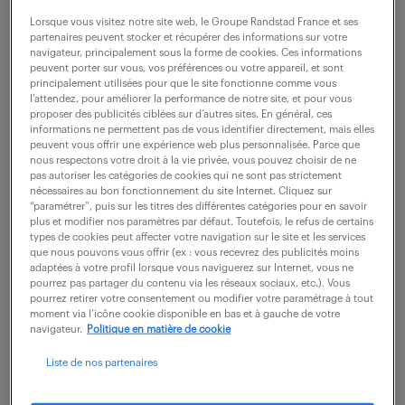
Lorsque vous visitez notre site web, le Groupe Randstad France et ses
Dans le cadre d'un renforcement de notre équipe
partenaires peuvent stocker et récupérer des informations sur votre
navigateur, principalement sous la forme de cookies. Ces informations
dédiée, vous jouerez un rôle clé au sein du Service
peuvent porter sur vous, vos préférences ou votre appareil, et sont
principalement utilisées pour que le site fonctionne comme vous
Comptabilité de leur siège à Strasbourg.
l’attendez, pour améliorer la performance de notre site, et pour vous
proposer des publicités ciblées sur d’autres sites. En général, ces
Directement sous la responsabilité du responsable
informations ne permettent pas de vous identifier directement, mais elles
comptable de site, vous effectuerez les missions
peuvent vous offrir une expérience web plus personnalisée. Parce que
nous respectons votre droit à la vie privée, vous pouvez choisir de ne
suivantes:
pas autoriser les catégories de cookies qui ne sont pas strictement
nécessaires au bon fonctionnement du site Internet. Cliquez sur
“paramétrer”, puis sur les titres des différentes catégories pour en savoir
- Vérification de la conformité des factures
plus et modifier nos paramètres par défaut. Toutefois, le refus de certains
types de cookies peut affecter votre navigation sur le site et les services
(légalité, rapprochement avec bons de
que nous pouvons vous offrir (ex : vous recevrez des publicités moins
commande).
adaptées à votre profil lorsque vous naviguerez sur Internet, vous ne
pourrez pas partager du contenu via les réseaux sociaux, etc.). Vous
- Saisie et imputation comptable des factures
pourrez retirer votre consentement ou modifier votre paramétrage à tout
moment via l’icône cookie disponible en bas et à gauche de votre
d'achat et des notes de frais.
navigateur.
Politique en matière de cookie
- Préparation et exécution des règlements
Liste de nos partenaires
(virements, chèques) dans le respect des délais.