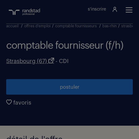
s'inscrire
accueil
/
offres d'emploi
/
comptable fournisseurs
/
bas-rhin
/
strasbour
comptable fournisseur (f/h)
Strasbourg (67)
- CDI
postuler
favoris