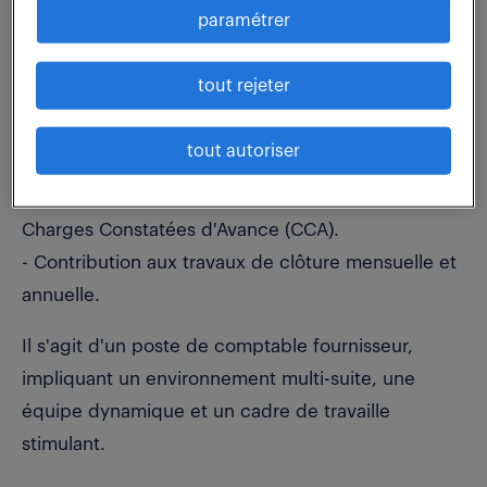
- Suivi des échéances de paiement et gestion des
paramétrer
relances fournisseurs.
- Tenue à jour des comptes auxiliaires fournisseurs.
tout rejeter
- Participation aux rapprochements bancaires.
- Justification des soldes des comptes
tout autoriser
fournisseurs.
- Gestion des Factures Non Parvenues (FNP) et des
Charges Constatées d'Avance (CCA).
- Contribution aux travaux de clôture mensuelle et
annuelle.
Il s'agit d'un poste de comptable fournisseur,
impliquant un environnement multi-suite, une
équipe dynamique et un cadre de travaille
stimulant.