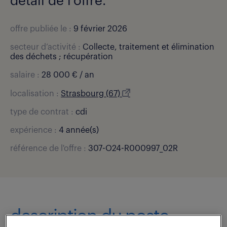
détail de l'offre.
offre publiée le :
9 février 2026
secteur d’activité :
Collecte, traitement et élimination
des déchets ; récupération
salaire :
28 000 € / an
localisation :
Strasbourg (67)
type de contrat :
cdi
expérience :
4 année(s)
référence de l'offre :
307-O24-R000997_02R
description du poste