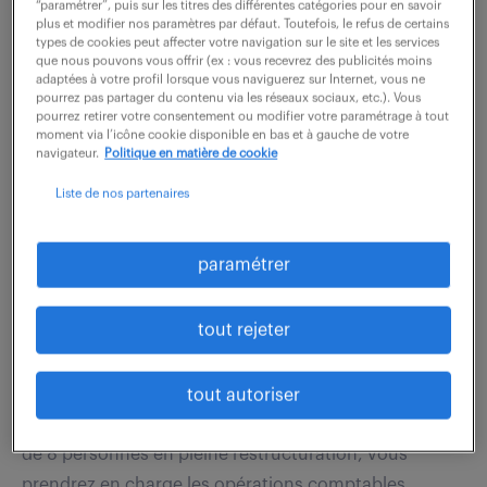
de frais en ouvrant les profils des associés Etre
“paramétrer”, puis sur les titres des différentes catégories pour en savoir
plus et modifier nos paramètres par défaut. Toutefois, le refus de certains
l'interlocuteur privilégié du prestataire...
types de cookies peut affecter votre navigation sur le site et les services
que nous pouvons vous offrir (ex : vous recevrez des publicités moins
adaptées à votre profil lorsque vous naviguerez sur Internet, vous ne
pourrez pas partager du contenu via les réseaux sociaux, etc.). Vous
voir l'offre
pourrez retirer votre consentement ou modifier votre paramétrage à tout
moment via l’icône cookie disponible en bas et à gauche de votre
navigateur.
Politique en matière de cookie
Liste de nos partenaires
comptable fournisseurs (f/h)
paramétrer
4 août 2026
Toulouse (31)
CDI
tout rejeter
32 000 - 35 000 € / an
Envie de relever un défi stimulant en tant que
tout autoriser
Comptable fournisseurs (F/H) ? Au sein d'une équipe
de 8 personnes en pleine restructuration, vous
prendrez en charge les opérations comptables...