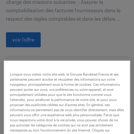
charge des missions suivantes: - Assurer la
comptabilisation des factures fournisseurs dans le
respect des règles comptables et dans les délais...
voir l'offre
comptable fournisseurs (f/h)
Lorsque vous visitez notre site web, le Groupe Randstad France et ses
partenaires peuvent stocker et récupérer des informations sur votre
5 août 2026
navigateur, principalement sous la forme de cookies. Ces informations
peuvent porter sur vous, vos préférences ou votre appareil, et sont
Aimargues (30)
intérim
6 mois
principalement utilisées pour que le site fonctionne comme vous
l’attendez, pour améliorer la performance de notre site, et pour vous
30 000 € / an
proposer des publicités ciblées sur d’autres sites. En général, ces
informations ne permettent pas de vous identifier directement, mais elles
peuvent vous offrir une expérience web plus personnalisée. Parce que
Vos missions: Rapprochement et saisie des factures
nous respectons votre droit à la vie privée, vous pouvez choisir de ne
pas autoriser les catégories de cookies qui ne sont pas strictement
fournisseurs Etre l'administrateur de l'outil de notes
nécessaires au bon fonctionnement du site Internet. Cliquez sur