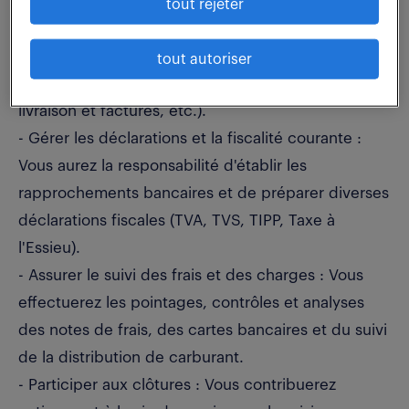
- Devenir un partenaire privilégié du réseau : Vous
tout rejeter
serez l'interlocuteur/trice principal(e) des agences
pour toutes leurs questions comptables
tout autoriser
(demandes d'informations, suivi des bons de
livraison et factures, etc.).
- Gérer les déclarations et la fiscalité courante :
Vous aurez la responsabilité d'établir les
rapprochements bancaires et de préparer diverses
déclarations fiscales (TVA, TVS, TIPP, Taxe à
l'Essieu).
- Assurer le suivi des frais et des charges : Vous
effectuerez les pointages, contrôles et analyses
des notes de frais, des cartes bancaires et du suivi
de la distribution de carburant.
- Participer aux clôtures : Vous contribuerez