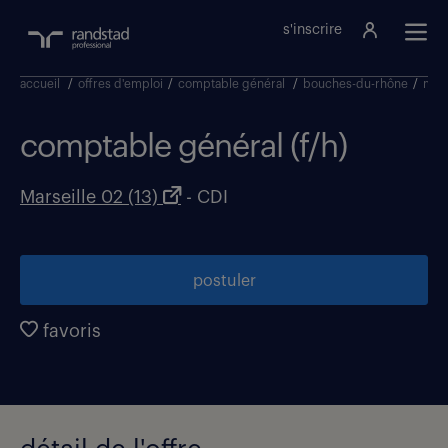
s'inscrire
accueil
/
offres d'emploi
/
comptable général
/
bouches-du-rhône
/
mars
comptable général (f/h)
Marseille 02 (13)
- CDI
postuler
favoris