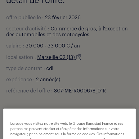
détail de l'offre.
offre publiée le :
23 février 2026
secteur d’activité :
Commerce de gros, à l'exception
des automobiles et des motocycles
salaire :
30 000 - 33 000 € / an
localisation :
Marseille 02 (13)
type de contrat :
cdi
expérience :
2 année(s)
référence de l'offre :
307-ME-R000678_01R
Lorsque vous visitez notre site web, le Groupe Randstad France et ses
description du poste
partenaires peuvent stocker et récupérer des informations sur votre
navigateur, principalement sous la forme de cookies. Ces informations