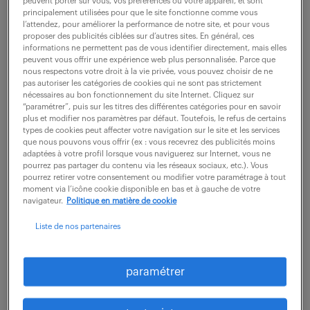
peuvent porter sur vous, vos préférences ou votre appareil, et sont
principalement utilisées pour que le site fonctionne comme vous
l’attendez, pour améliorer la performance de notre site, et pour vous
Rattaché(e) à la Responsable du service
proposer des publicités ciblées sur d’autres sites. En général, ces
comptabilité générale, vous jouerez un rôle clé
informations ne permettent pas de vous identifier directement, mais elles
peuvent vous offrir une expérience web plus personnalisée. Parce que
dans la fiabilité des comptes pour un périmètre de
nous respectons votre droit à la vie privée, vous pouvez choisir de ne
pas autoriser les catégories de cookies qui ne sont pas strictement
plusieurs entités du groupe.
nécessaires au bon fonctionnement du site Internet. Cliquez sur
“paramétrer”, puis sur les titres des différentes catégories pour en savoir
Vos missions :
plus et modifier nos paramètres par défaut. Toutefois, le refus de certains
types de cookies peut affecter votre navigation sur le site et les services
que nous pouvons vous offrir (ex : vous recevrez des publicités moins
- Piloter la comptabilité des agences : Vous
adaptées à votre profil lorsque vous naviguerez sur Internet, vous ne
assurerez le contrôle des factures de frais
pourrez pas partager du contenu via les réseaux sociaux, etc.). Vous
pourrez retirer votre consentement ou modifier votre paramétrage à tout
généraux et des journaux de banques, en
moment via l’icône cookie disponible en bas et à gauche de votre
navigateur.
Politique en matière de cookie
garantissant leur conformité.
- Être le garant de la cohérence des chiffres : Vous
Liste de nos partenaires
mènerez un travail d'analyse pour détecter et
corriger les anomalies, en assurant un suivi précis
paramétrer
des comptages de caisse.