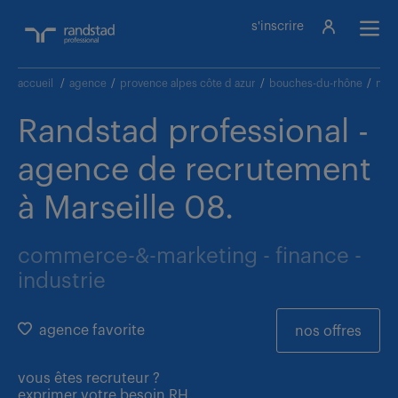
s'inscrire
accueil
/
agence
/
provence alpes côte d azur
/
bouches-du-rhône
/
mars
Randstad professional -
agence de recrutement
à Marseille 08.
commerce-&-marketing - finance -
industrie
agence favorite
nos offres
vous êtes
recruteur ?
exprimer votre besoin RH