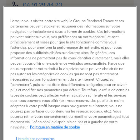
04 91 29 44 20
nous contacter
Lorsque vous visitez notre site web, le Groupe Randstad France et ses
partenaires peuvent stocker et récupérer des informations sur votre
navigateur, principalement sous la forme de cookies. Ces informations
peuvent porter sur vous, vos préférences ou votre appareil, et sont
finance
(
8 offres
)
principalement utilisées pour que le site fonctionne comme vous
l’attendez, pour améliorer la performance de notre site, et pour vous
04 91 29 44 20
proposer des publicités ciblées sur d’autres sites. En général, ces
informations ne permettent pas de vous identifier directement, mais elles
peuvent vous offrir une expérience web plus personnalisée. Parce que
nous contacter
nous respectons votre droit à la vie privée, vous pouvez choisir de ne
pas autoriser les catégories de cookies qui ne sont pas strictement
nécessaires au bon fonctionnement du site Internet. Cliquez sur
“paramétrer”, puis sur les titres des différentes catégories pour en savoir
nous contacter
plus et modifier nos paramètres par défaut. Toutefois, le refus de certains
types de cookies peut affecter votre navigation sur le site et les services
que nous pouvons vous offrir (ex : vous recevrez des publicités moins
adaptées à votre profil lorsque vous naviguerez sur Internet, vous ne
pourrez pas partager du contenu via les réseaux sociaux, etc.). Vous
horaires.
pourrez retirer votre consentement ou modifier votre paramétrage à tout
moment via l’icône cookie disponible en bas et à gauche de votre
navigateur.
Politique en matière de cookie
fermé
voir les horaires
Liste de nos partenaires