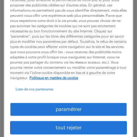
l’attendez, pour améliorer la performance de notre site, et pour vous
Finance (
8 offres
)
proposer des publicités ciblées sur d’autres sites. En général, ces
informations ne permettent pas de vous identifier directement, mais elles
tel :
04 91 29 44 20
peuvent vous offrir une expérience web plus personnalisée. Parce que
nous respectons votre droit à la vie privée, vous pouvez choisir de ne
pas autoriser les catégories de cookies qui ne sont pas strictement
nécessaires au bon fonctionnement du site Internet. Cliquez sur
plus d'infos
“paramétrer”, puis sur les titres des différentes catégories pour en savoir
plus et modifier nos paramètres par défaut. Toutefois, le refus de certains
types de cookies peut affecter votre navigation sur le site et les services
que nous pouvons vous offrir (ex : vous recevrez des publicités moins
adaptées à votre profil lorsque vous naviguerez sur Internet, vous ne
pourrez pas partager du contenu via les réseaux sociaux, etc.). Vous
pourrez retirer votre consentement ou modifier votre paramétrage à tout
moment via l’icône cookie disponible en bas et à gauche de votre
Randstad
navigateur.
Politique en matière de cookie
Liste de nos partenaires
professional -
agence de
paramétrer
recrutement de
tout rejeter
dirigeants à