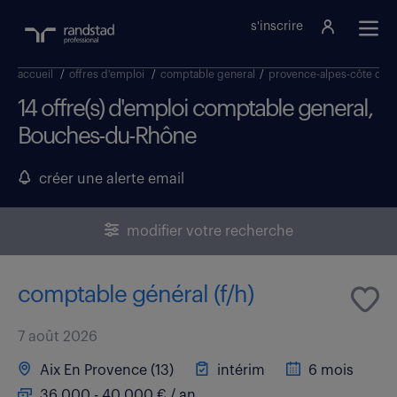
s'inscrire
accueil
/
offres d'emploi
/
comptable general
/
provence-alpes-côte d az
14 offre(s) d'emploi comptable general,
Bouches-du-Rhône
créer une alerte email
modifier votre recherche
comptable général (f/h)
7 août 2026
Aix En Provence (13)
intérim
6 mois
36 000 - 40 000 € / an