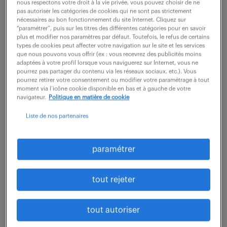
nous respectons votre droit à la vie privée, vous pouvez choisir de ne
Le/la gestionnaire financier et comptable est
pas autoriser les catégories de cookies qui ne sont pas strictement
chargé.e de la prise en charge et du contrôle des
nécessaires au bon fonctionnement du site Internet. Cliquez sur
“paramétrer”, puis sur les titres des différentes catégories pour en savoir
demandes de paiement transmises par les régisseurs.
plus et modifier nos paramètres par défaut. Toutefois, le refus de certains
types de cookies peut affecter votre navigation sur le site et les services
Il/elle effectue également le contrôle des...
que nous pouvons vous offrir (ex : vous recevrez des publicités moins
adaptées à votre profil lorsque vous naviguerez sur Internet, vous ne
pourrez pas partager du contenu via les réseaux sociaux, etc.). Vous
pourrez retirer votre consentement ou modifier votre paramétrage à tout
voir l'offre
moment via l’icône cookie disponible en bas et à gauche de votre
navigateur.
Politique en matière de cookie
Liste de nos partenaires
comptable général (f/h)
paramétrer
5 août 2026
Gemenos (13)
intérim
18 mois
tout rejeter
34 000 - 38 000 € / an
tout autoriser
Sous la responsabilité de la Direction Générale, vous