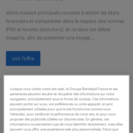
Votre mission principale consiste à établir les états
financiers et comptables dans le respect des normes
IFRS et locales (statutory), et ce dans les délais
impartis, afin de présenter une image...
voir l'offre
comptable général (f/h)
Lorsque vous visitez notre site web, le Groupe Randstad France et ses
partenaires peuvent stocker et récupérer des informations sur votre
navigateur, principalement sous la forme de cookies. Ces informations
5 août 2026
peuvent porter sur vous, vos préférences ou votre appareil, et sont
principalement utilisées pour que le site fonctionne comme vous
Marseille 02 (13)
intérim
18 mois
l’attendez, pour améliorer la performance de notre site, et pour vous
proposer des publicités ciblées sur d’autres sites. En général, ces
26 000 - 30 000 € / an
informations ne permettent pas de vous identifier directement, mais elles
peuvent vous offrir une expérience web plus personnalisée. Parce que