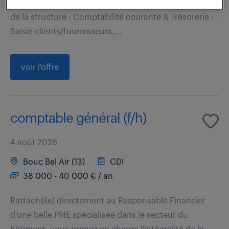
gérez en autonomie l'intégralité du cycle comptable
de la structure : Comptabilité courante & Trésorerie :
Saisie clients/fournisseurs,...
voir l'offre
comptable général (f/h)
4 août 2026
Bouc Bel Air (13)
CDI
38 000 - 40 000 € / an
Rattaché(e) directement au Responsable Financier
d'une belle PME spécialisée dans le secteur du