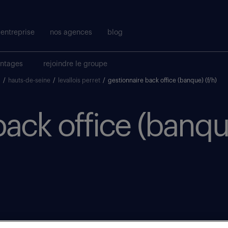
entreprise
nos agences
blog
antages
rejoindre le groupe
)
/
hauts-de-seine
/
levallois perret
/
gestionnaire back office (banque) (f/h)
back office (banqu