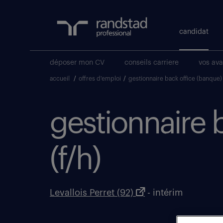
candidat
déposer mon CV
conseils carriere
vos av
accueil
/
offres d'emploi
/
gestionnaire back office (banque
gestionnaire 
(f/h)
Levallois Perret (92)
- intérim