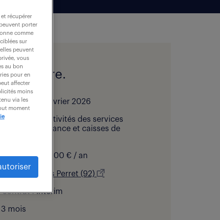
 et récupérer
 peuvent porter
nctionne comme
ciblées sur
 elles peuvent
privée, vous
es au bon
l de l'offre.
ories pour en
peut affecter
blicités moins
enu via les
bliée le :
23 février 2026
 tout moment
ie
 d’activité :
Activités des services
ers, hors assurance et caisses de
:
25 000 - 26 000 € / an
autoriser
ation :
Levallois Perret (92)
 contrat :
intérim
3 mois