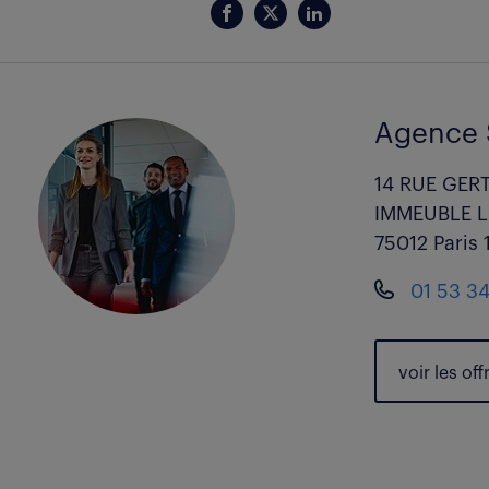
Agence 
14 RUE GER
IMMEUBLE L
75012 Paris 
01 53 34
voir les
off