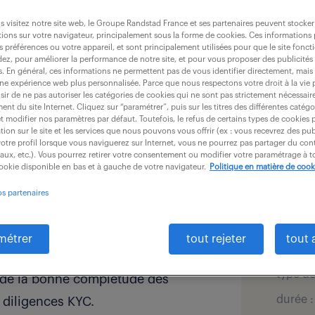
 visitez notre site web, le Groupe Randstad France et ses partenaires peuvent stocker
ions sur votre navigateur, principalement sous la forme de cookies. Ces informations
s préférences ou votre appareil, et sont principalement utilisées pour que le site fo
dez, pour améliorer la performance de notre site, et pour vous proposer des publicités 
es. En général, ces informations ne permettent pas de vous identifier directement, mais
une expérience web plus personnalisée. Parce que nous respectons votre droit à la vie 
ir de ne pas autoriser les catégories de cookies qui ne sont pas strictement nécessair
détai
nt du site Internet. Cliquez sur “paramétrer”, puis sur les titres des différentes catég
e mise en loyer
et modifier nos paramètres par défaut. Toutefois, le refus de certains types de cookies 
tion sur le site et les services que nous pouvons vous offrir (ex : vous recevrez des pu
otre profil lorsque vous naviguerez sur Internet, vous ne pourrez pas partager du cont
offre pu
ns
iaux, etc.). Vous pourrez retirer votre consentement ou modifier votre paramétrage à
cookie disponible en bas et à gauche de votre navigateur.
Politique en matière de cook
secteur
financi
ur un remplacement d'un salarié
os partenaires
retraite
salaire 
métrer
tout rejeter
tout 
localis
type de
r de la bonne complétude des
durée :
diligences KYC.