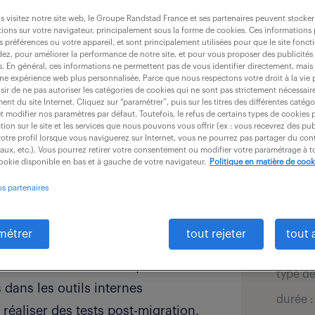
 visitez notre site web, le Groupe Randstad France et ses partenaires peuvent stocker
ions sur votre navigateur, principalement sous la forme de cookies. Ces informations
s préférences ou votre appareil, et sont principalement utilisées pour que le site fo
dez, pour améliorer la performance de notre site, et pour vous proposer des publicités 
es. En général, ces informations ne permettent pas de vous identifier directement, mais
une expérience web plus personnalisée. Parce que nous respectons votre droit à la vie 
ir de ne pas autoriser les catégories de cookies qui ne sont pas strictement nécessair
détai
nt du site Internet. Cliquez sur “paramétrer”, puis sur les titres des différentes catég
et modifier nos paramètres par défaut. Toutefois, le refus de certains types de cookies 
 relever en tant que Gestionnaire
tion sur le site et les services que nous pouvons vous offrir (ex : vous recevrez des pu
otre profil lorsque vous naviguerez sur Internet, vous ne pourrez pas partager du cont
offre pu
iaux, etc.). Vous pourrez retirer votre consentement ou modifier votre paramétrage à
la migration sécurisée et optimale
cookie disponible en bas et à gauche de votre navigateur.
Politique en matière de cook
secteur
financi
projet stratégique d'envergure.
os partenaires
retraite
en identifiant les incohérences,
salaire 
métrer
tout rejeter
tout 
en doublon
localis
n des données dans le système, en
type de
dans les outils internes
durée :
 réaliser des tests post-migration,