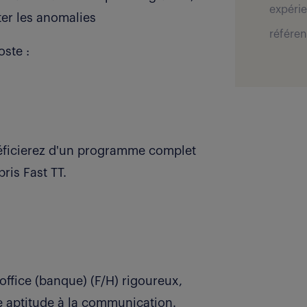
expérie
ter les anomalies
référen
oste :
néficierez d'un programme complet
ris Fast TT.
ffice (banque) (F/H) rigoureux,
e aptitude à la communication.