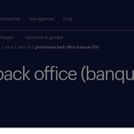
entreprise
nos agences
blog
antages
rejoindre le groupe
)
/
paris
/
paris 19
/
gestionnaire back office (banque) (f/h)
back office (banqu