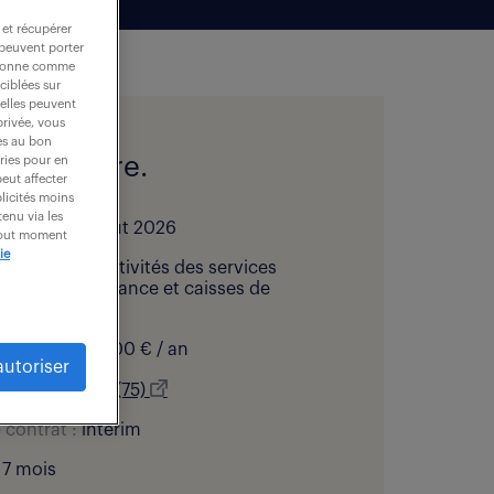
 et récupérer
 peuvent porter
nctionne comme
ciblées sur
 elles peuvent
privée, vous
es au bon
l de l'offre.
ories pour en
peut affecter
blicités moins
enu via les
bliée le :
7 août 2026
 tout moment
ie
 d’activité :
Activités des services
ers, hors assurance et caisses de
:
24 100 - 24 200 € / an
autoriser
ation :
Paris 19 (75)
 contrat :
intérim
7 mois