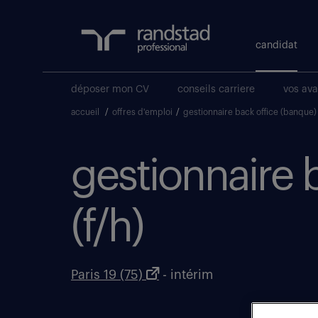
candidat
déposer mon CV
conseils carriere
vos av
accueil
/
offres d'emploi
/
gestionnaire back office (banque
gestionnaire 
(f/h)
Paris 19 (75)
- intérim