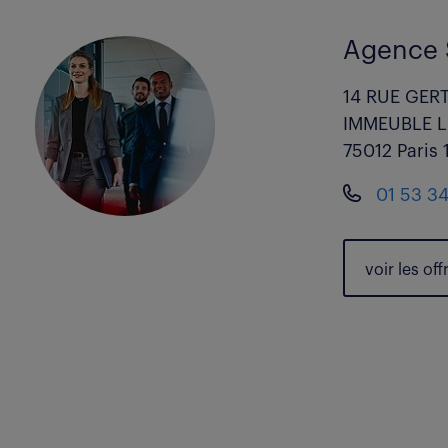
Agence 
14 RUE GER
IMMEUBLE L
75012 Paris 
01 53 34
voir les
off