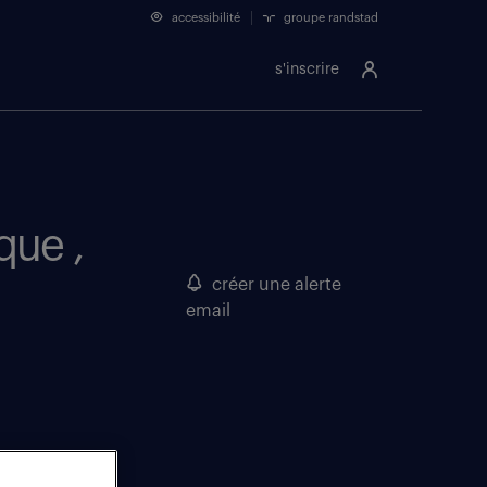
accessibilité
groupe randstad
s'inscrire
que ,
créer une alerte
email