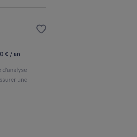
0 € / an
é d'analyse
assurer une