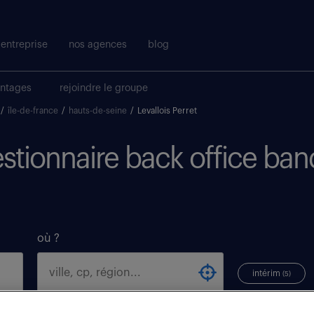
entreprise
nos agences
blog
antages
rejoindre le groupe
/
île-de-france
/
hauts-de-seine
/
Levallois Perret
estionnaire back office ban
où ?
intérim
(5)
levallois perret (92300)