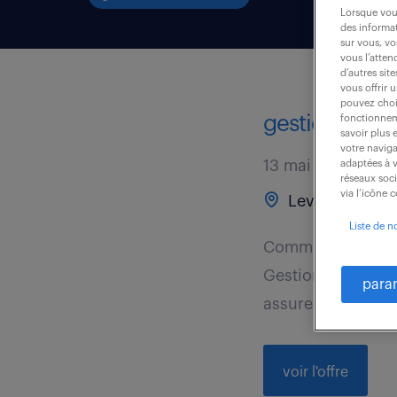
Lorsque vous
des informat
sur vous, vo
vous l’atten
d’autres sit
vous offrir 
pouvez chois
gestionnaire 
fonctionneme
savoir plus 
votre naviga
13 mai 2026
adaptées à v
réseaux soc
via l’icône 
Levallois Perre
Liste de n
Comment souhaiter
Gestionnaire back
para
assurerez du trait
voir l'offre