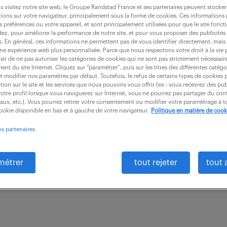
 visitez notre site web, le Groupe Randstad France et ses partenaires peuvent stocker
ions sur votre navigateur, principalement sous la forme de cookies. Ces informations
s préférences ou votre appareil, et sont principalement utilisées pour que le site fo
dez, pour améliorer la performance de notre site, et pour vous proposer des publicités 
es. En général, ces informations ne permettent pas de vous identifier directement, mais
une expérience web plus personnalisée. Parce que nous respectons votre droit à la vie 
ir de ne pas autoriser les catégories de cookies qui ne sont pas strictement nécessair
back office (banque) (f/h)
nt du site Internet. Cliquez sur “paramétrer”, puis sur les titres des différentes catég
et modifier nos paramètres par défaut. Toutefois, le refus de certains types de cookies 
tion sur le site et les services que nous pouvons vous offrir (ex : vous recevrez des pu
otre profil lorsque vous naviguerez sur Internet, vous ne pourrez pas partager du cont
iaux, etc.). Vous pourrez retirer votre consentement ou modifier votre paramétrage à
cookie disponible en bas et à gauche de votre navigateur.
Politique en matière de cook
t (92)
intérim
3 mois
24 100 - 25 480
os partenaires
iez-vous contribuer à l'efficacité des opérations 
 office (banque) (F/H) ? Situé au sein du pôle Mise e
métrer
tout rejeter
tout 
ement...