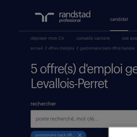
candidat
déposer mon CV
conseils carriere
vos av
accueil
/
offres d'emploi
/
gestionnaire back office banque
5 offre(s) d'emploi g
Levallois-Perret
rechercher
gestionnaire back office banque