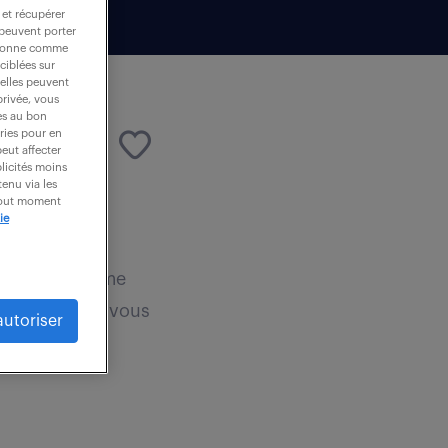
 et récupérer
 peuvent porter
nctionne comme
ciblées sur
 elles peuvent
privée, vous
es au bon
ories pour en
peut affecter
blicités moins
enu via les
 tout moment
ie
 € / an
bancaires comme
n Loyer, vous vous
autoriser