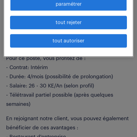
paramétrer
respectant les garanties définies dans le Contrat
- Vous assurez la coordination avec plusieurs
tout rejeter
interlocuteurs, incluant l'assureur et le réseau
commercial DIAC, ainsi que les Centres Relations
tout autoriser
Clients de Lyon et Bordeaux
Pour ce poste, vous profitez de :
- Contrat: Intérim
- Durée: 4/mois (possibilité de prolongation)
- Salaire: 26 - 30 KE/An (selon profil)
- Télétravail partiel possible (après quelques
semaines)
En rejoignant notre client, vous pouvez également
bénéficier de ces avantages :
- Restaurant d'entreprise