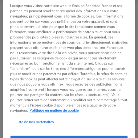
Lorsque vous visitez notre site web, le Groupe Randstad France et ses
partenaires peuvent stocker et récupérer des informations sur votre
navigateur, principalement sous la forme de cookies. Ces informations
peuvent porter sur vous, vos préférences ou votre appareil, et sont
description du poste
principalement utilisées pour que le site fonctionne comme vous
l’attendez, pour améliorer la performance de notre site, et pour vous
proposer des publicités ciblées sur d’autres sites. En général, ces
informations ne permettent pas de vous identifier directement, mais elles
Quels défis captivants un(e) Chargé(e) de clientèle
peuvent vous offrir une expérience web plus personnalisée. Parce que
nous respectons votre droit à la vie privée, vous pouvez choisir de ne
assurances (F/H) pourrait-il/elle relever ?
pas autoriser les catégories de cookies qui ne sont pas strictement
nécessaires au bon fonctionnement du site Internet. Cliquez sur
En intégrant le service Gestion Assurances, vous
“paramétrer”, puis sur les titres des différentes catégories pour en savoir
plus et modifier nos paramètres par défaut. Toutefois, le refus de certains
contribuerez activement au développement des
types de cookies peut affecter votre navigation sur le site et les services
relations clients et à la gestion des contrats
que nous pouvons vous offrir (ex : vous recevrez des publicités moins
adaptées à votre profil lorsque vous naviguerez sur Internet, vous ne
d'assurances automobile.
pourrez pas partager du contenu via les réseaux sociaux, etc.). Vous
pourrez retirer votre consentement ou modifier votre paramétrage à tout
moment via l’icône cookie disponible en bas et à gauche de votre
- Vous accueillez par téléphone notre clientèle,
navigateur.
Politique en matière de cookie
analysez leurs demandes et effectuez les actes de
Liste de nos partenaires
gestion nécessaires
- Vous gérez intégralement les dossiers sinistres en