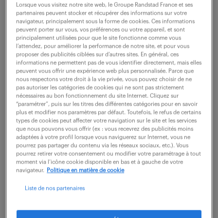
Noisy Le Grand (93)
intérim
3 mois
Lorsque vous visitez notre site web, le Groupe Randstad France et ses
26 000 - 30 000 € / an
partenaires peuvent stocker et récupérer des informations sur votre
navigateur, principalement sous la forme de cookies. Ces informations
peuvent porter sur vous, vos préférences ou votre appareil, et sont
Quel défi stimulant vous réserve le poste de Chargé
principalement utilisées pour que le site fonctionne comme vous
l’attendez, pour améliorer la performance de notre site, et pour vous
de clientèle assurances (F/H) ? En intégrant le service
proposer des publicités ciblées sur d’autres sites. En général, ces
informations ne permettent pas de vous identifier directement, mais elles
Gestion Assurances, vous apporterez votre expertise
peuvent vous offrir une expérience web plus personnalisée. Parce que
et votre engagement au service de...
nous respectons votre droit à la vie privée, vous pouvez choisir de ne
pas autoriser les catégories de cookies qui ne sont pas strictement
nécessaires au bon fonctionnement du site Internet. Cliquez sur
“paramétrer”, puis sur les titres des différentes catégories pour en savoir
voir l'offre
plus et modifier nos paramètres par défaut. Toutefois, le refus de certains
types de cookies peut affecter votre navigation sur le site et les services
que nous pouvons vous offrir (ex : vous recevrez des publicités moins
adaptées à votre profil lorsque vous naviguerez sur Internet, vous ne
pourrez pas partager du contenu via les réseaux sociaux, etc.). Vous
pourrez retirer votre consentement ou modifier votre paramétrage à tout
chargé de clientèle assurances
moment via l’icône cookie disponible en bas et à gauche de votre
navigateur.
Politique en matière de cookie
(sinistre automobile) (f/h)
Liste de nos partenaires
23 février 2026
Noisy Le Grand (93)
intérim
4 mois