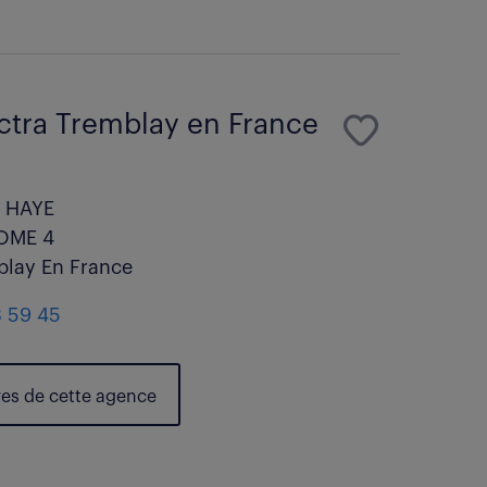
ctra Tremblay en France
A HAYE
OME 4
lay En France
3 59 45
res de cette agence