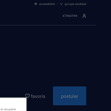
accessibilité
groupe randstad
s'inscrire
favoris
postuler
 et récupérer