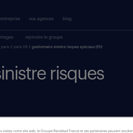
entreprise
nos agences
blog
antages
rejoindre le groupe
paris
/
paris 09
/
gestionnaire sinistre risques spéciaux (f/h)
inistre risques
 visitez notre site web, le Groupe Randstad France et ses partenaires peuvent stocker