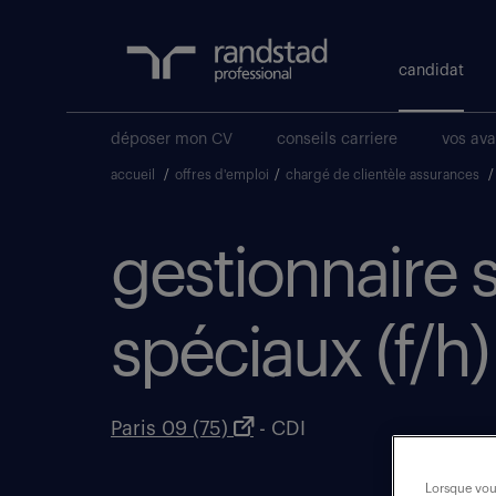
candidat
déposer mon CV
conseils carriere
vos av
accueil
/
offres d'emploi
/
chargé de clientèle assurances
/
gestionnaire s
spéciaux (f/h)
Paris 09 (75)
- CDI
Lorsque vous