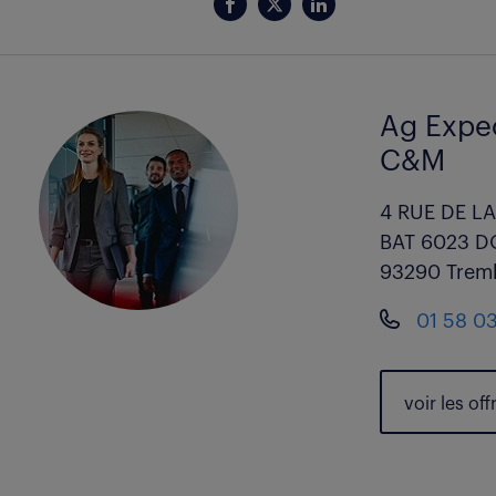
Ag Expe
C&M
4 RUE DE L
BAT 6023 D
93290 Tremb
01 58 0
voir les
off