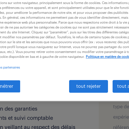
ions sur votre navigateur, principalement sous la forme de cookies. Ces informations
s préférences ou votre appareil, et sont principalement utilisées pour que le site fo
dez, pour améliorer la performance de notre site, et pour vous proposer des publicités 
es. En général, ces informations ne permettent pas de vous identifier directement, mais
une expérience web plus personnalisée. Parce que nous respectons votre droit à la vie 
ir de ne pas autoriser les catégories de cookies qui ne sont pas strictement nécessair
nt du site Internet. Cliquez sur “paramétrer”, puis sur les titres des différentes catég
et modifier nos paramètres par défaut. Toutefois, le refus de certains types de cookies 
détai
tion sur le site et les services que nous pouvons vous offrir (ex : vous recevrez des pu
otre profil lorsque vous naviguerez sur Internet, vous ne pourrez pas partager du cont
nt que Gestionnaire Sinistre
iaux, etc.). Vous pourrez retirer votre consentement ou modifier votre paramétrage à
cture d'expertise ? Le poste
cookie disponible en bas et à gauche de votre navigateur.
Politique en matière de cook
offre pu
ers complexes, notamment pour les
os partenaires
secteur
service
ments de nuit.
salaire 
métrer
tout rejeter
tout 
localis
tions de sinistres
type de
on des garanties
expérie
nts et suivi comptable
en veillant au respect des délais
référen