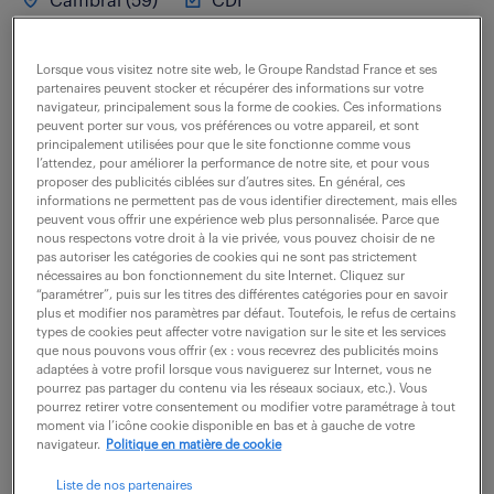
Cambrai (59)
CDI
32 000 - 38 000 € / an
Lorsque vous visitez notre site web, le Groupe Randstad France et ses
Rattaché(e) directement au Directeur Études de Prix,
partenaires peuvent stocker et récupérer des informations sur votre
navigateur, principalement sous la forme de cookies. Ces informations
vous intégrez une équipe expérimentée pour jouer un
peuvent porter sur vous, vos préférences ou votre appareil, et sont
rôle clé dans la stratégie de conquête de nouvelles
principalement utilisées pour que le site fonctionne comme vous
l’attendez, pour améliorer la performance de notre site, et pour vous
affaires. Votre positionnement...
proposer des publicités ciblées sur d’autres sites. En général, ces
informations ne permettent pas de vous identifier directement, mais elles
peuvent vous offrir une expérience web plus personnalisée. Parce que
nous respectons votre droit à la vie privée, vous pouvez choisir de ne
voir l'offre
pas autoriser les catégories de cookies qui ne sont pas strictement
nécessaires au bon fonctionnement du site Internet. Cliquez sur
“paramétrer”, puis sur les titres des différentes catégories pour en savoir
plus et modifier nos paramètres par défaut. Toutefois, le refus de certains
types de cookies peut affecter votre navigation sur le site et les services
que nous pouvons vous offrir (ex : vous recevrez des publicités moins
chargé d'études de prix (f/h)
adaptées à votre profil lorsque vous naviguerez sur Internet, vous ne
pourrez pas partager du contenu via les réseaux sociaux, etc.). Vous
pourrez retirer votre consentement ou modifier votre paramétrage à tout
21 mai 2026
moment via l’icône cookie disponible en bas et à gauche de votre
navigateur.
Politique en matière de cookie
Lille (59)
CDI
30 000 - 40 000 € / an
Liste de nos partenaires