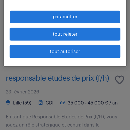
Directement rattaché(e) au Directeur Études de Prix,
vous prenez en charge l'intégralité du cycle de
paramétrer
chiffrage (GO/TCE) pour des projets variés. Expert(e)
technique, vous déchiffrez les dossiers...
tout rejeter
voir l'offre
tout autoriser
responsable études de prix (f/h)
23 février 2026
Lille (59)
CDI
35 000 - 45 000 € / an
En tant que Responsable Études de Prix (F/H), vous
jouez un rôle stratégique et central dans le