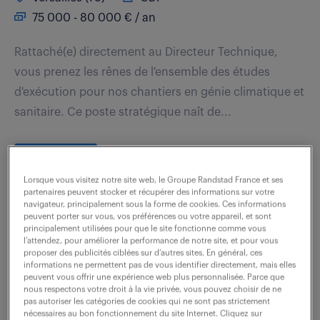
75 000 - 80 000 € / an
Rattaché(e) directement au Directeur Technique,
vous prenez les rênes de l'ensemble des études
d'exécution pour nos chantiers en génie climatique et
sanitaire. Ce poste stratégique naît de...
voir l'offre
Lorsque vous visitez notre site web, le Groupe Randstad France et ses
partenaires peuvent stocker et récupérer des informations sur votre
navigateur, principalement sous la forme de cookies. Ces informations
peuvent porter sur vous, vos préférences ou votre appareil, et sont
technicien bureau d'études (f/h)
principalement utilisées pour que le site fonctionne comme vous
l’attendez, pour améliorer la performance de notre site, et pour vous
proposer des publicités ciblées sur d’autres sites. En général, ces
6 août 2026
informations ne permettent pas de vous identifier directement, mais elles
peuvent vous offrir une expérience web plus personnalisée. Parce que
nous respectons votre droit à la vie privée, vous pouvez choisir de ne
Amiens (80)
CDI
pas autoriser les catégories de cookies qui ne sont pas strictement
33 000 - 38 000 € / an
nécessaires au bon fonctionnement du site Internet. Cliquez sur