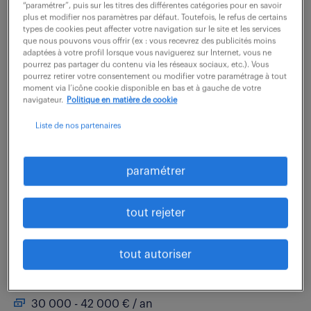
“paramétrer”, puis sur les titres des différentes catégories pour en savoir
plus et modifier nos paramètres par défaut. Toutefois, le refus de certains
Vos Missions : Le pivot de l'organisation Rattaché(e)
types de cookies peut affecter votre navigation sur le site et les services
que nous pouvons vous offrir (ex : vous recevrez des publicités moins
directement au responsable d'agence, vous assurez
adaptées à votre profil lorsque vous naviguerez sur Internet, vous ne
la préparation et le suivi technique des chantiers
pourrez pas partager du contenu via les réseaux sociaux, etc.). Vous
pourrez retirer votre consentement ou modifier votre paramétrage à tout
depuis le bureau. Vos missions...
moment via l’icône cookie disponible en bas et à gauche de votre
navigateur.
Politique en matière de cookie
Liste de nos partenaires
voir l'offre
paramétrer
technicien études de prix cvc et
tout rejeter
plomberie sanitaire (f/h)
tout autoriser
5 août 2026
Salon De Provence (13)
CDI
30 000 - 42 000 € / an