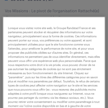
Vos Missions : Le pivot de l'organisation Rattaché(e)
directement au responsable d'agence, vous assurez
la préparation et le suivi technique des chantiers
Lorsque vous visitez notre site web, le Groupe Randstad France et ses
depuis le bureau. Vos missions...
partenaires peuvent stocker et récupérer des informations sur votre
navigateur, principalement sous la forme de cookies. Ces informations
peuvent porter sur vous, vos préférences ou votre appareil, et sont
principalement utilisées pour que le site fonctionne comme vous
voir l'offre
l’attendez, pour améliorer la performance de notre site, et pour vous
proposer des publicités ciblées sur d’autres sites. En général, ces
informations ne permettent pas de vous identifier directement, mais elles
peuvent vous offrir une expérience web plus personnalisée. Parce que
nous respectons votre droit à la vie privée, vous pouvez choisir de ne
pas autoriser les catégories de cookies qui ne sont pas strictement
chargé des études de prix génie
nécessaires au bon fonctionnement du site Internet. Cliquez sur
“paramétrer”, puis sur les titres des différentes catégories pour en savoir
civil (h/f)
plus et modifier nos paramètres par défaut. Toutefois, le refus de certains
types de cookies peut affecter votre navigation sur le site et les services
que nous pouvons vous offrir (ex : vous recevrez des publicités moins
22 mai 2026
adaptées à votre profil lorsque vous naviguerez sur Internet, vous ne
pourrez pas partager du contenu via les réseaux sociaux, etc.). Vous
Cambrai (59)
CDI
pourrez retirer votre consentement ou modifier votre paramétrage à tout
moment via l’icône cookie disponible en bas et à gauche de votre
32 000 - 38 000 € / an