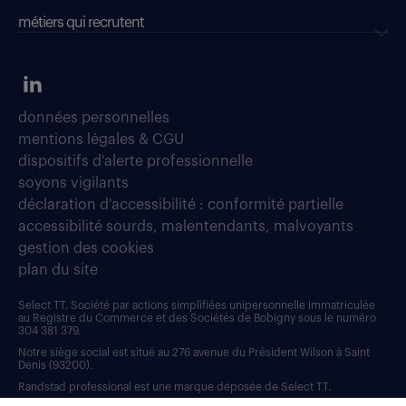
métiers qui recrutent
données personnelles
mentions légales & CGU
dispositifs d'alerte professionnelle
soyons vigilants
déclaration d'accessibilité : conformité partielle
accessibilité sourds, malentendants, malvoyants
gestion des cookies
plan du site
Select TT, Société par actions simplifiées unipersonnelle immatriculée
au Registre du Commerce et des Sociétés de Bobigny sous le numéro
304 381 379.
Notre siège social est situé au 276 avenue du Président Wilson à Saint
Denis (93200).
Randstad professional est une marque déposée de Select TT.