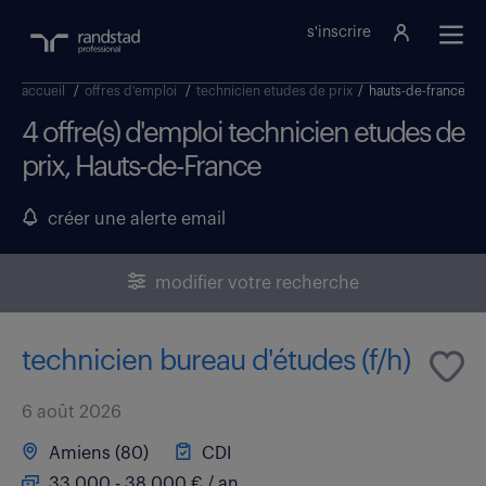
s'inscrire
accueil
/
offres d'emploi
/
technicien etudes de prix
/
hauts-de-france
4 offre(s) d'emploi technicien etudes de
prix, Hauts-de-France
créer une alerte email
modifier votre recherche
technicien bureau d'études (f/h)
6 août 2026
Amiens (80)
CDI
33 000 - 38 000 € / an