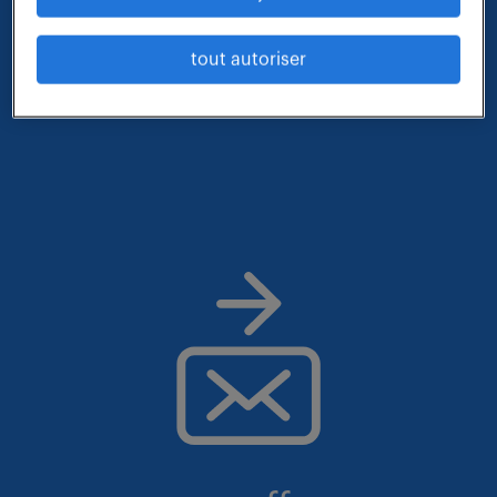
qui vous correspond parmi nos offres :
tout autoriser
- métier et compétences : technicien etudes de prix
- lieu : gironde