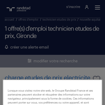
s'inscrire
accueil
/
offres d'emploi
/
technicien etudes de prix
/
nouvelle-aquitaine
1 offre(s) d'emploi technicien etudes de
prix, Gironde
créer une alerte email
modifier votre recherche
charge etudes de prix electricite
tertaire (f/h)
Lorsque vous visitez notre site web, le Groupe Randstad France et ses
partenaires peuvent stocker et récupérer des informations sur votre
29 juin 2026
navigateur, principalement sous la forme de cookies. Ces informations
peuvent porter sur vous, vos préférences ou votre appareil, et sont