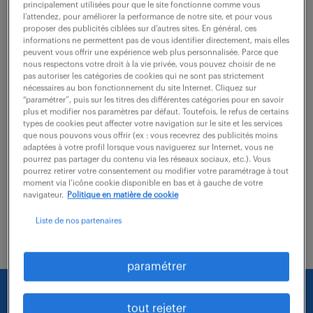
Bordeaux (33)
CDI
principalement utilisées pour que le site fonctionne comme vous
l’attendez, pour améliorer la performance de notre site, et pour vous
30 000 - 38 000 € / an
proposer des publicités ciblées sur d’autres sites. En général, ces
informations ne permettent pas de vous identifier directement, mais elles
Au sein du Bureau d'Études, vous intervenez sur des
peuvent vous offrir une expérience web plus personnalisée. Parce que
nous respectons votre droit à la vie privée, vous pouvez choisir de ne
projets tertiaires variés pour concevoir et chiffrer les
pas autoriser les catégories de cookies qui ne sont pas strictement
nécessaires au bon fonctionnement du site Internet. Cliquez sur
solutions techniques en électricité. Vos missions : -
“paramétrer”, puis sur les titres des différentes catégories pour en savoir
analyser les dossiers d'appel...
plus et modifier nos paramètres par défaut. Toutefois, le refus de certains
types de cookies peut affecter votre navigation sur le site et les services
que nous pouvons vous offrir (ex : vous recevrez des publicités moins
adaptées à votre profil lorsque vous naviguerez sur Internet, vous ne
voir l'offre
pourrez pas partager du contenu via les réseaux sociaux, etc.). Vous
pourrez retirer votre consentement ou modifier votre paramétrage à tout
moment via l’icône cookie disponible en bas et à gauche de votre
navigateur.
Politique en matière de cookie
Liste de nos partenaires
paramétrer
Nous faisons le maximum pour trouver un emploi
tout rejeter