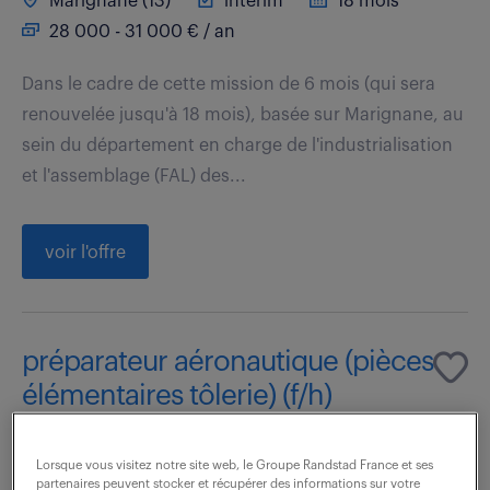
Marignane (13)
intérim
18 mois
28 000 - 31 000 € / an
Dans le cadre de cette mission de 6 mois (qui sera
renouvelée jusqu'à 18 mois), basée sur Marignane, au
sein du département en charge de l'industrialisation
et l'assemblage (FAL) des...
voir l'offre
préparateur aéronautique (pièces
élémentaires tôlerie) (f/h)
30 juillet 2026
Lorsque vous visitez notre site web, le Groupe Randstad France et ses
partenaires peuvent stocker et récupérer des informations sur votre
Marignane (13)
intérim
18 mois