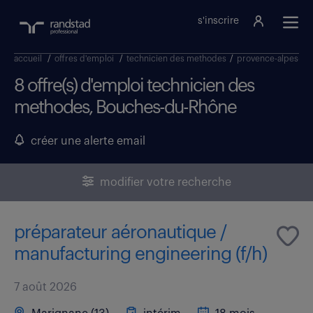
s'inscrire
accueil
/
offres d'emploi
/
technicien des methodes
/
provence-alpes-côt
8 offre(s) d'emploi technicien des
methodes, Bouches-du-Rhône
créer une alerte email
modifier votre recherche
préparateur aéronautique /
manufacturing engineering (f/h)
7 août 2026