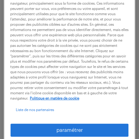
navigateur, principalement sous la forme de cookies. Ces informations
28 000 - 30 500 € / an
peuvent porter sur vous, vos préférences ou votre appareil, et sont
principalement utilisées pour que le site fonctionne comme vous
l’attendez, pour améliorer la performance de notre site, et pour vous
Dans le cadre de cette mission de 6 mois (qui sera
proposer des publicités ciblées sur d’autres sites. En général, ces
informations ne permettent pas de vous identifier directement, mais elles
renouvelée jusqu'à 18 mois), basée sur Marignane,
peuvent vous offrir une expérience web plus personnalisée. Parce que
vous êtes en charge de : - Réception demande de
nous respectons votre droit à la vie privée, vous pouvez choisir de ne
pas autoriser les catégories de cookies qui ne sont pas strictement
fabrication de la part du client - Lecture de...
nécessaires au bon fonctionnement du site Internet. Cliquez sur
“paramétrer”, puis sur les titres des différentes catégories pour en savoir
plus et modifier nos paramètres par défaut. Toutefois, le refus de certains
types de cookies peut affecter votre navigation sur le site et les services
voir l'offre
que nous pouvons vous offrir (ex : vous recevrez des publicités moins
adaptées à votre profil lorsque vous naviguerez sur Internet, vous ne
pourrez pas partager du contenu via les réseaux sociaux, etc.). Vous
pourrez retirer votre consentement ou modifier votre paramétrage à tout
moment via l’icône cookie disponible en bas et à gauche de votre
navigateur.
Politique en matière de cookie
préparateur aéronautique en
composite (f/h)
Liste de nos partenaires
30 juillet 2026
paramétrer
Marignane (13)
intérim
18 mois