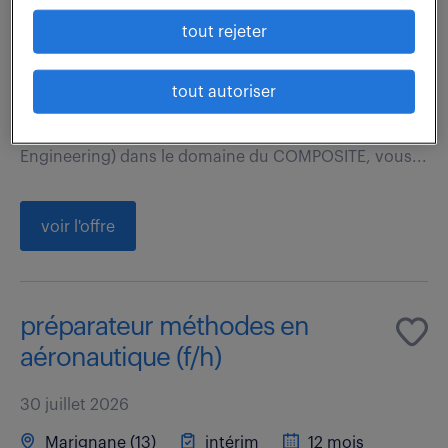
28 000 - 31 000 € / an
tout rejeter
Dans le cadre de cette mission de 6 mois (qui sera
tout autoriser
renouvelée jusqu'à 18 mois), basée sur Marignane,
vous intervenez sur des sujets ME (Manufacturing
Engineering) dans le domaine du COMPOSITE, vous...
voir l'offre
préparateur méthodes en
aéronautique (f/h)
30 juillet 2026
Marignane (13)
intérim
12 mois