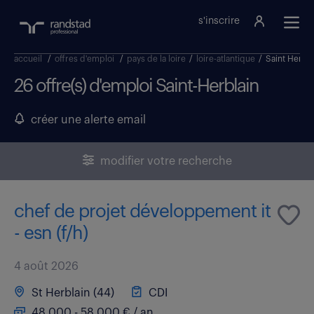
s'inscrire
accueil
/
offres d'emploi
/
pays de la loire
/
loire-atlantique
/
Saint Herbla
26 offre(s) d'emploi Saint-Herblain
créer une alerte email
modifier votre recherche
chef de projet développement it
- esn (f/h)
4 août 2026
St Herblain (44)
CDI
48 000 - 58 000 € / an