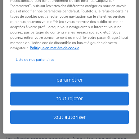
nécessaires au bon fonctionnement du site Internet. Cliquez sur
et nos partenaires, vous serez au cœur de la réussite
“paramétrer”, puis sur les titres des différentes catégories pour en savoir
de nos projets : Analyse des besoins clients et
plus et modifier nos paramètres par défaut. Toutefois, le refus de certains
types de cookies peut affecter votre navigation sur le site et les services
proposition de solutions techniques et...
que nous pouvons vous offrir (ex : vous recevrez des publicités moins
adaptées à votre profil lorsque vous naviguerez sur Internet, vous ne
pourrez pas partager du contenu via les réseaux sociaux, etc.). Vous
pourrez retirer votre consentement ou modifier votre paramétrage à tout
voir l'offre
moment via l’icône cookie disponible en bas et à gauche de votre
navigateur.
Politique en matière de cookie
Liste de nos partenaires
consultant erp (f/h)
paramétrer
27 juillet 2026
St Herblain (44)
CDI
tout rejeter
45 000 - 52 000 € / an
tout autoriser
Vous intégrez l'équipe Consulting de 30 personnes,
spécialisée dans l'intégration de solutions ERP chez