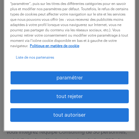
Rattaché(e) à la Direction technique, vous évoluerez
“paramétrer”, puis sur les titres des différentes catégories pour en savoir
plus et modifier nos paramètres par défaut. Toutefois, le refus de certains
au sein d'une équipe dynamique composée de 2
types de cookies peut affecter votre navigation sur le site et les services
que nous pouvons vous offrir (ex : vous recevrez des publicités moins
architectes pour définir l'architecture des futures
adaptées à votre profil lorsque vous naviguerez sur Internet, vous ne
versions produits. A ce titre, vos...
pourrez pas partager du contenu via les réseaux sociaux, etc.). Vous
pourrez retirer votre consentement ou modifier votre paramétrage à tout
moment via l’icône cookie disponible en bas et à gauche de votre
navigateur.
Politique en matière de cookie
voir l'offre
Liste de nos partenaires
paramétrer
consultant erp (f/h)
tout rejeter
27 juillet 2026
St Herblain (44)
CDI
tout autoriser
45 000 - 52 000 € / an
Vous intégrez l'équipe Consulting de 30 personnes,