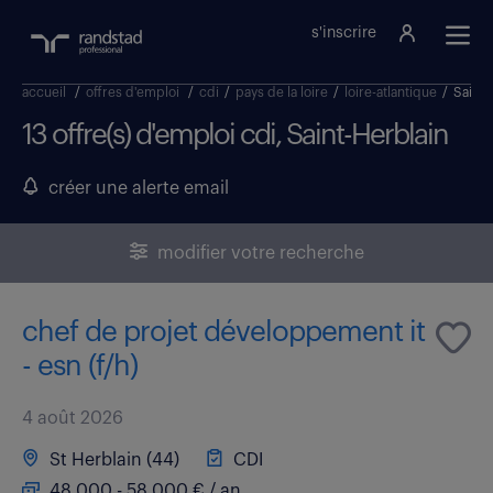
s'inscrire
accueil
/
offres d'emploi
/
cdi
/
pays de la loire
/
loire-atlantique
/
Saint 
13 offre(s) d'emploi cdi, Saint-Herblain
créer une alerte email
modifier votre recherche
chef de projet développement it
- esn (f/h)
4 août 2026
St Herblain (44)
CDI
48 000 - 58 000 € / an