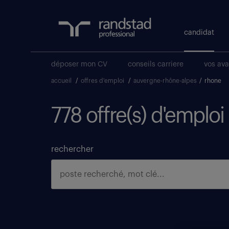
candidat
déposer mon CV
conseils carriere
vos av
accueil
/
offres d'emploi
/
auvergne-rhône-alpes
/
rhone
778 offre(s) d'emplo
rechercher