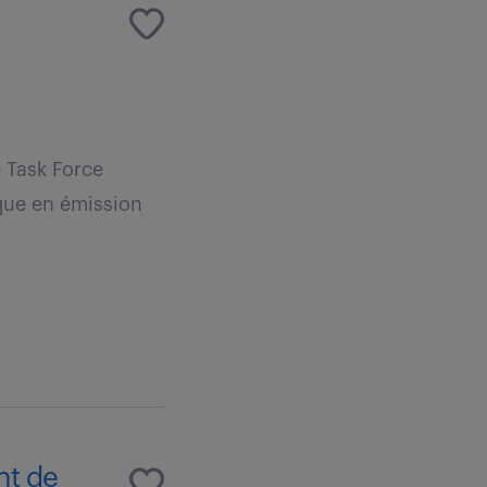
 Task Force
ique en émission
nt de