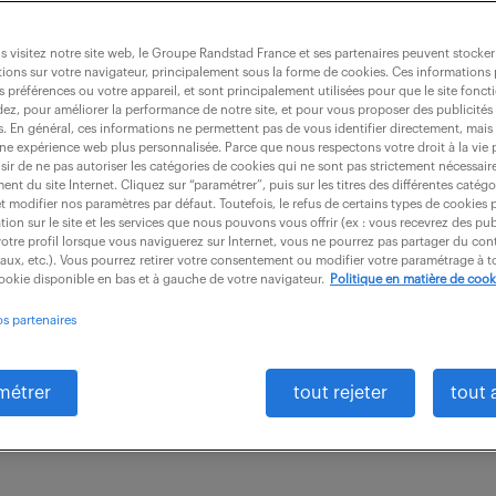
 visitez notre site web, le Groupe Randstad France et ses partenaires peuvent stocker
ions sur votre navigateur, principalement sous la forme de cookies. Ces informations
s préférences ou votre appareil, et sont principalement utilisées pour que le site fo
de paie (f/h)
dez, pour améliorer la performance de notre site, et pour vous proposer des publicités 
es. En général, ces informations ne permettent pas de vous identifier directement, mais
une expérience web plus personnalisée. Parce que nous respectons votre droit à la vie 
ir de ne pas autoriser les catégories de cookies qui ne sont pas strictement nécessair
nt du site Internet. Cliquez sur “paramétrer”, puis sur les titres des différentes catég
e (69)
CDI
28 000 - 30 000 € / an
et modifier nos paramètres par défaut. Toutefois, le refus de certains types de cookies 
tion sur le site et les services que nous pouvons vous offrir (ex : vous recevrez des pu
otre profil lorsque vous naviguerez sur Internet, vous ne pourrez pas partager du cont
aché hiérarchiquement au Responsable Paie et foncti
iaux, etc.). Vous pourrez retirer votre consentement ou modifier votre paramétrage à
cookie disponible en bas et à gauche de votre navigateur.
Politique en matière de cook
djoint: - Assurer la gestion complète de la paie, de 
os partenaires
r /...
métrer
tout rejeter
tout 