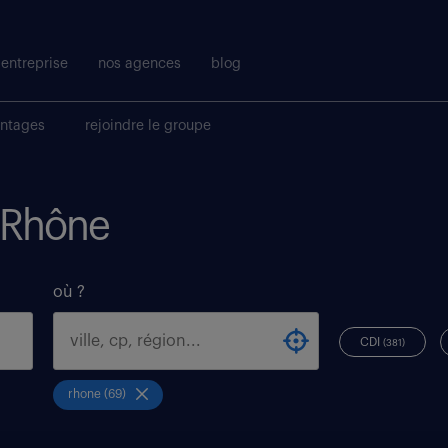
entreprise
nos agences
blog
antages
rejoindre le groupe
i Rhône
où ?
CDI
(381)
rhone (69)