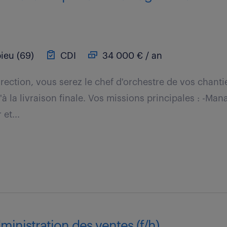
ieu (69)
CDI
34 000 € / an
irection, vous serez le chef d'orchestre de vos chantie
'à la livraison finale. Vos missions principales : -M
et...
dministration des ventes (f/h)