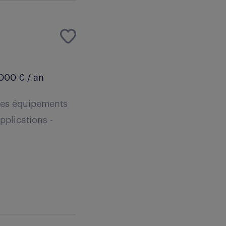
000 € / an
e des équipements
pplications -