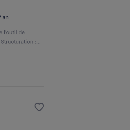
/ an
 l'outil de
Structuration :...