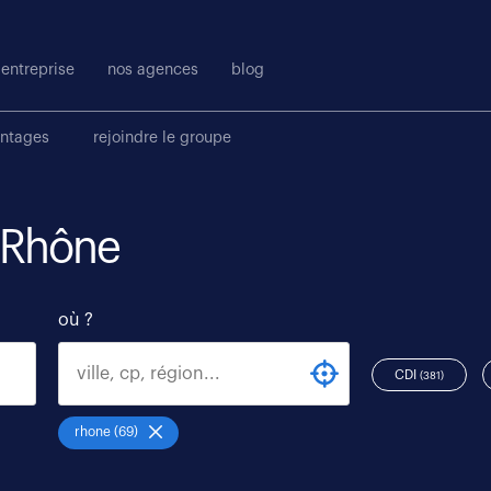
entreprise
nos agences
blog
antages
rejoindre le groupe
i Rhône
où ?
CDI
(381)
rhone (69)