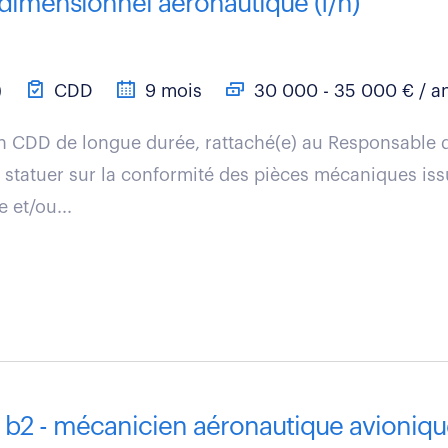
idimensionnel aéronautique (f/h)
)
CDD
9 mois
30 000 - 35 000 € / a
n CDD de longue durée, rattaché(e) au Responsable d'
 statuer sur la conformité des pièces mécaniques iss
 et/ou...
e b2 - mécanicien aéronautique avionique