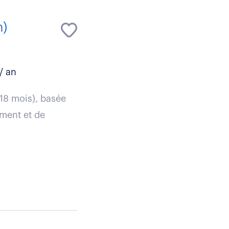
h)
/ an
 18 mois), basée
ement et de