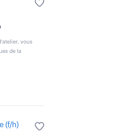
n
atelier, vous
ues de la
 (f/h)