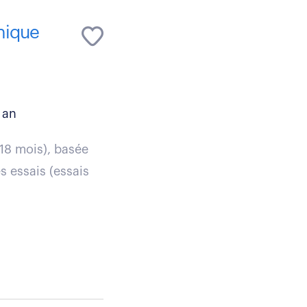
nique
 an
 18 mois), basée
s essais (essais