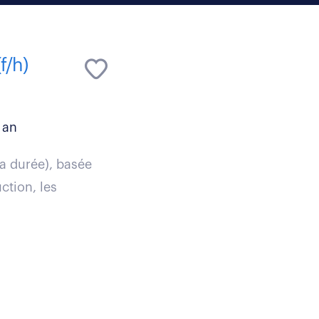
f/h)
 an
la durée), basée
ction, les