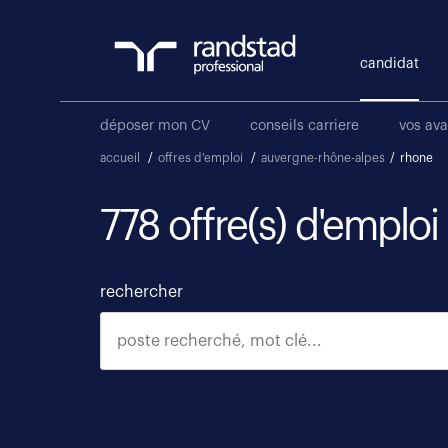
candidat
déposer mon CV
conseils carriere
vos av
accueil
/
offres d'emploi
/
auvergne-rhône-alpes
/
rhone
778 offre(s) d'emplo
rechercher