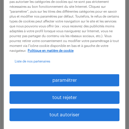
Rattaché directement à la direction et travaillant en
pas autoriser les catégories de cookies qui ne sont pas strictement
nécessaires au bon fonctionnement du site Internet. Cliquez sur
collaboration avec les autres départements. Activités
“paramétrer”, puis sur les titres des différentes catégories pour en savoir
et attributions : - Contribuer à l'élaboration des
plus et modifier nos paramètres par défaut. Toutefois, le refus de certains
types de cookies peut affecter votre navigation sur le site et les services
propositions commerciales : visite...
que nous pouvons vous offrir (ex : vous recevrez des publicités moins
adaptées à votre profil lorsque vous naviguerez sur Internet, vous ne
pourrez pas partager du contenu via les réseaux sociaux, etc.). Vous
pourrez retirer votre consentement ou modifier votre paramétrage à tout
voir l'offre
moment via l’icône cookie disponible en bas et à gauche de votre
navigateur.
Politique en matière de cookie
Liste de nos partenaires
comptable auxiliaire (f/h)
paramétrer
23 février 2026
tout rejeter
Paris 17 (75)
CDD
5 mois
30 000 - 32 000 € / an
tout autoriser
En lien direct avec le responsable comptabilité,
budget et finance voici vos missions : Contrôler et