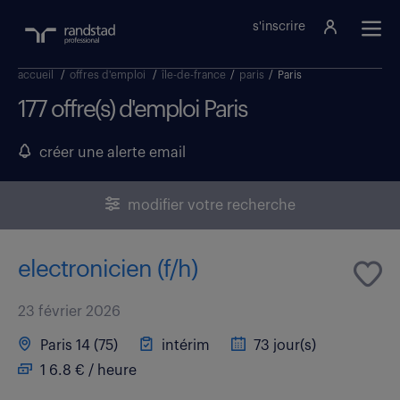
s'inscrire
accueil
/
offres d'emploi
/
île-de-france
/
paris
/
Paris
177 offre(s) d'emploi Paris
créer une alerte email
modifier votre recherche
electronicien (f/h)
23 février 2026
Paris 14 (75)
intérim
73 jour(s)
1 6.8 € / heure