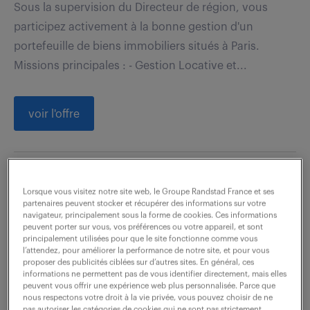
Sous la supervision du Directeur de région, vous
participez activement à la bonne gestion d'un
portefeuille de biens immobiliers situés à Paris.
Missions principales : - Gestion Locative et...
voir l'offre
assistant de gestion immobilière
Lorsque vous visitez notre site web, le Groupe Randstad France et ses
(f/h)
partenaires peuvent stocker et récupérer des informations sur votre
navigateur, principalement sous la forme de cookies. Ces informations
peuvent porter sur vous, vos préférences ou votre appareil, et sont
5 mars 2026
principalement utilisées pour que le site fonctionne comme vous
l’attendez, pour améliorer la performance de notre site, et pour vous
Paris 01 (75)
CDI
proposer des publicités ciblées sur d’autres sites. En général, ces
informations ne permettent pas de vous identifier directement, mais elles
38 000 - 40 000 € / an
peuvent vous offrir une expérience web plus personnalisée. Parce que
nous respectons votre droit à la vie privée, vous pouvez choisir de ne
pas autoriser les catégories de cookies qui ne sont pas strictement