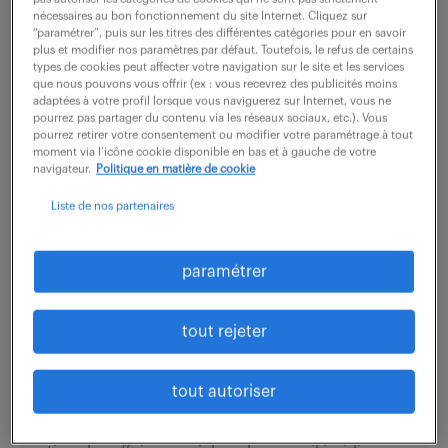
Votre rôle couvre l'intégralité du support administratif
nécessaires au bon fonctionnement du site Internet. Cliquez sur
“paramétrer”, puis sur les titres des différentes catégories pour en savoir
et comptable pour la gestion d'un portefeuille
plus et modifier nos paramètres par défaut. Toutefois, le refus de certains
d'immeubles tertiaires en France. En relation
types de cookies peut affecter votre navigation sur le site et les services
que nous pouvons vous offrir (ex : vous recevrez des publicités moins
constante avec les membres de l'équipe, vous...
adaptées à votre profil lorsque vous naviguerez sur Internet, vous ne
pourrez pas partager du contenu via les réseaux sociaux, etc.). Vous
pourrez retirer votre consentement ou modifier votre paramétrage à tout
moment via l’icône cookie disponible en bas et à gauche de votre
voir l'offre
navigateur.
Politique en matière de cookie
Liste de nos partenaires
juriste droit social (f/h)
paramétrer
26 février 2026
tout rejeter
Paris 15 (75)
intérim
6 mois
50 000 - 55 000 € / an
tout autoriser
Le Juriste en Droit Social sera responsable de la