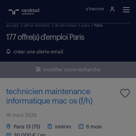
s'inscrire
accueil
/
offres d'emploi
/
île-de-france
/
paris
/
Paris
177 offre(s) d'emploi Paris
créer une alerte email
modifier votre recherche
technicien maintenance
informatique mac os (f/h)
16 mars 2026
Paris 13 (75)
intérim
6 mois
30 000 € / an