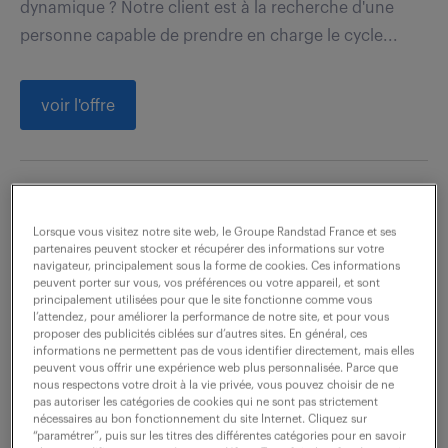
dynamique ? Notre client est à la recherche d'une
personne capable de prendre en charge le cycle...
voir l'offre
chargé de facturation (f/h)
Lorsque vous visitez notre site web, le Groupe Randstad France et ses
partenaires peuvent stocker et récupérer des informations sur votre
6 août 2026
navigateur, principalement sous la forme de cookies. Ces informations
peuvent porter sur vous, vos préférences ou votre appareil, et sont
Meru (60)
CDI
34 000 - 36 000 € / an
principalement utilisées pour que le site fonctionne comme vous
l’attendez, pour améliorer la performance de notre site, et pour vous
proposer des publicités ciblées sur d’autres sites. En général, ces
Rattaché(e) à la Direction Financière, vous êtes le
informations ne permettent pas de vous identifier directement, mais elles
garant de la production, de la régularité et de la
peuvent vous offrir une expérience web plus personnalisée. Parce que
nous respectons votre droit à la vie privée, vous pouvez choisir de ne
fiabilité complète du processus de facturation pour
pas autoriser les catégories de cookies qui ne sont pas strictement
nécessaires au bon fonctionnement du site Internet. Cliquez sur
un portefeuille diversifié de...
“paramétrer”, puis sur les titres des différentes catégories pour en savoir