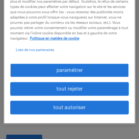
plus et modifier nos paramètres par défaut. Toutefois, le refus de certains
types de cookies peut affecter votre navigation sur le site et les services
que nous pouvons vous offrir (ex : vous recevrez des publicités moins
voir l'offre
adaptées à votre profil lorsque vous naviguerez sur Internet, vous ne
pourrez pas partager du contenu via les réseaux sociaux, etc.). Vous
pourrez retirer votre consentement ou modifier votre paramétrage à tout
moment via l’icône cookie disponible en bas et à gauche de votre
navigateur.
Politique en matière de cookie
assistant commercial (f/h)
Liste de nos partenaires
6 août 2026
paramétrer
St Ouen L Aumone (95)
intérim
8 mois
30 000 - 35 000 € / an
tout rejeter
Vos missions seront : - Support administratif et
commercial Création et suivi des comptes clients.
tout autoriser
Gestion des documents commerciaux (envoi de
documentation, élaboration de tableaux de...