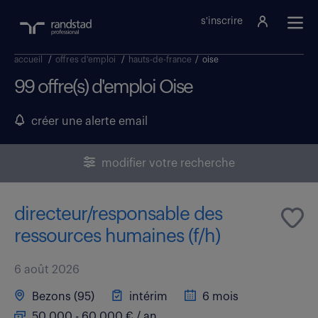
s'inscrire
accueil
/
offres d'emploi
/
hauts-de-france
/
oise
99 offre(s) d'emploi Oise
créer une alerte email
modifier votre recherche
directeur/responsable des
ressources humaines (f/h)
6 août 2026
Bezons (95)
intérim
6 mois
50 000 - 60 000 € / an