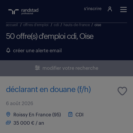
s'inscrire
accueil
/
offres d'emploi
/
cdi
/
hauts-de-france
/
oise
50 offre(s) d'emploi cdi, Oise
créer une alerte email
modifier votre recherche
déclarant en douane (f/h)
6 août 2026
Roissy En France (95)
CDI
35 000 € / an