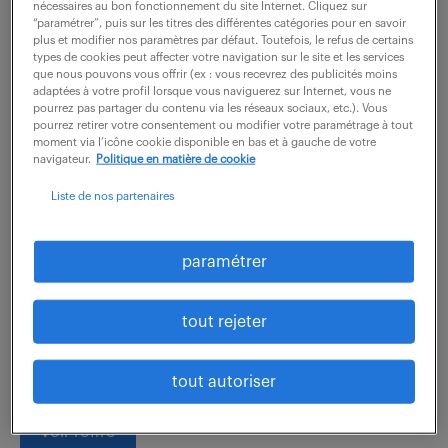
nécessaires au bon fonctionnement du site Internet. Cliquez sur
“paramétrer”, puis sur les titres des différentes catégories pour en savoir
plus et modifier nos paramètres par défaut. Toutefois, le refus de certains
types de cookies peut affecter votre navigation sur le site et les services
que nous pouvons vous offrir (ex : vous recevrez des publicités moins
technicien informatique
adaptées à votre profil lorsque vous naviguerez sur Internet, vous ne
pourrez pas partager du contenu via les réseaux sociaux, etc.). Vous
industrielle & automatisme (f/h)
pourrez retirer votre consentement ou modifier votre paramétrage à tout
moment via l’icône cookie disponible en bas et à gauche de votre
navigateur.
Politique en matière de cookie
6 août 2026
Liste de nos partenaires
Frepillon (95)
CDI
45 000 - 50 000 € / an
paramétrer
Rattaché(e) au Responsable Software au sein d'une
équipe internationale, vous assurez le support et le
tout rejeter
déploiement de logiciels de gestion de production
pour des clients industriels majeurs,...
tout autoriser
voir l'offre