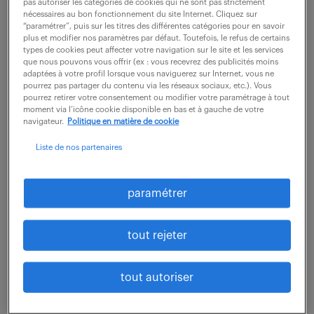
pas autoriser les catégories de cookies qui ne sont pas strictement
Au sein de l'équipe Ressources Humaines, vous êtes
nécessaires au bon fonctionnement du site Internet. Cliquez sur
le garant de la fiabilité des données de temps de
“paramétrer”, puis sur les titres des différentes catégories pour en savoir
plus et modifier nos paramètres par défaut. Toutefois, le refus de certains
travail et du bon déroulement des flux d'absences.
types de cookies peut affecter votre navigation sur le site et les services
que nous pouvons vous offrir (ex : vous recevrez des publicités moins
Véritable pont entre les collaborateurs,...
adaptées à votre profil lorsque vous naviguerez sur Internet, vous ne
pourrez pas partager du contenu via les réseaux sociaux, etc.). Vous
pourrez retirer votre consentement ou modifier votre paramétrage à tout
moment via l’icône cookie disponible en bas et à gauche de votre
voir l'offre
navigateur.
Politique en matière de cookie
Liste de nos partenaires
technicien en bioproduction usp,
paramétrer
culture cellulaire (h/f)
tout rejeter
27 juillet 2026
Martillac (33)
intérim
4 mois
tout autoriser
28 000 - 30 000 € / an