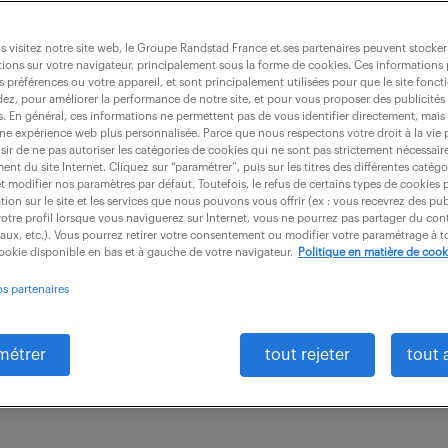
 visitez notre site web, le Groupe Randstad France et ses partenaires peuvent stocker
ions sur votre navigateur, principalement sous la forme de cookies. Ces informations
s préférences ou votre appareil, et sont principalement utilisées pour que le site fo
ojeteur (électricité/électronique) (f/h)
dez, pour améliorer la performance de notre site, et pour vous proposer des publicités 
es. En général, ces informations ne permettent pas de vous identifier directement, mais
une expérience web plus personnalisée. Parce que nous respectons votre droit à la vie 
ir de ne pas autoriser les catégories de cookies qui ne sont pas strictement nécessair
nt du site Internet. Cliquez sur “paramétrer”, puis sur les titres des différentes catég
)
intérim
12 mois
30 000 € / an
et modifier nos paramètres par défaut. Toutefois, le refus de certains types de cookies 
tion sur le site et les services que nous pouvons vous offrir (ex : vous recevrez des pu
otre profil lorsque vous naviguerez sur Internet, vous ne pourrez pas partager du cont
on et schématique : Réaliser les plans d'implantation
iaux, etc.). Vous pourrez retirer votre consentement ou modifier votre paramétrage à
cookie disponible en bas et à gauche de votre navigateur.
Politique en matière de cook
émas électriques des installations. Assurer le dimen
os partenaires
métrer
tout rejeter
tout 