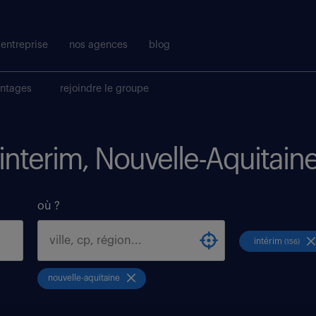
entreprise
nos agences
blog
antages
rejoindre le groupe
 interim, Nouvelle-Aquitain
où ?
intérim
(156)
nouvelle-aquitaine