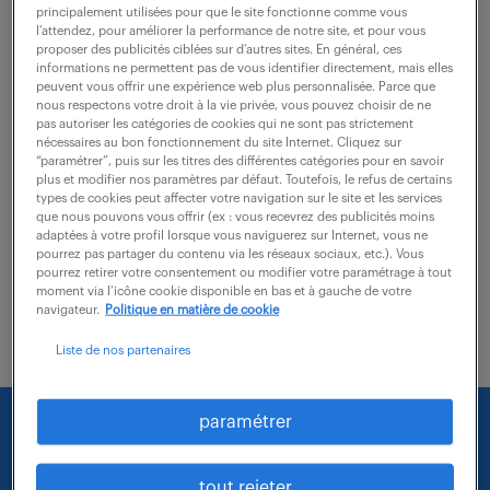
principalement utilisées pour que le site fonctionne comme vous
l’attendez, pour améliorer la performance de notre site, et pour vous
Prêt(e) à relever les défis techniques passionnants
proposer des publicités ciblées sur d’autres sites. En général, ces
informations ne permettent pas de vous identifier directement, mais elles
comme Technicien de réparation (F/H) ? Vous serez
peuvent vous offrir une expérience web plus personnalisée. Parce que
nous respectons votre droit à la vie privée, vous pouvez choisir de ne
responsable du diagnostic, de la réparation et du test
pas autoriser les catégories de cookies qui ne sont pas strictement
d'actionneurs aéronautiques au sein...
nécessaires au bon fonctionnement du site Internet. Cliquez sur
“paramétrer”, puis sur les titres des différentes catégories pour en savoir
plus et modifier nos paramètres par défaut. Toutefois, le refus de certains
types de cookies peut affecter votre navigation sur le site et les services
voir l'offre
que nous pouvons vous offrir (ex : vous recevrez des publicités moins
adaptées à votre profil lorsque vous naviguerez sur Internet, vous ne
pourrez pas partager du contenu via les réseaux sociaux, etc.). Vous
pourrez retirer votre consentement ou modifier votre paramétrage à tout
moment via l’icône cookie disponible en bas et à gauche de votre
navigateur.
Politique en matière de cookie
Liste de nos partenaires
paramétrer
Nous faisons le maximum pour trouver un emploi
qui vous correspond parmi nos offres :
tout rejeter