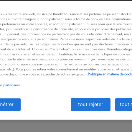
 visitez notre site web, le Groupe Randstad France et ses partenaires peuvent stocker
ions sur votre navigateur, principalement sous la forme de cookies. Ces informations
s préférences ou votre appareil, et sont principalement utilisées pour que le site fo
reau technique aéronautique / navigabili
dez, pour améliorer la performance de notre site, et pour vous proposer des publicités 
es. En général, ces informations ne permettent pas de vous identifier directement, mais
une expérience web plus personnalisée. Parce que nous respectons votre droit à la vie 
ir de ne pas autoriser les catégories de cookies qui ne sont pas strictement nécessair
nt du site Internet. Cliquez sur “paramétrer”, puis sur les titres des différentes catég
intérim
18 mois
29 000 - 32 000 € / 
et modifier nos paramètres par défaut. Toutefois, le refus de certains types de cookies 
tion sur le site et les services que nous pouvons vous offrir (ex : vous recevrez des pu
otre profil lorsque vous naviguerez sur Internet, vous ne pourrez pas partager du cont
cette mission de longue durée (embauche envisageabl
iaux, etc.). Vous pourrez retirer votre consentement ou modifier votre paramétrage à
cookie disponible en bas et à gauche de votre navigateur.
Politique en matière de cook
vous êtes en charge de : - Préparer, organiser, lancer
os partenaires
tenance...
métrer
tout rejeter
tout 