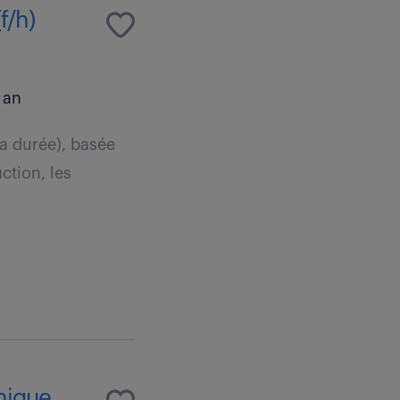
f/h)
 an
la durée), basée
ction, les
nique