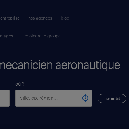
entreprise
nos agences
blog
antages
rejoindre le groupe
 mecanicien aeronautique
où ?
intérim
(11)