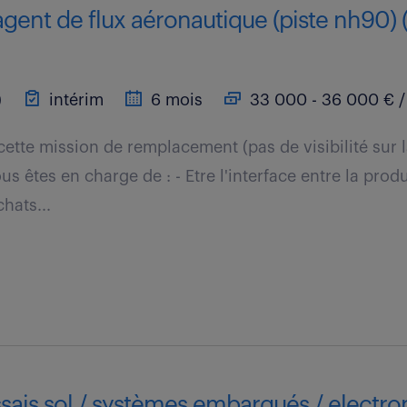
agent de flux aéronautique (piste nh90) (
)
intérim
6 mois
33 000 - 36 000 € /
cette mission de remplacement (pas de visibilité sur 
s êtes en charge de : - Etre l'interface entre la produ
hats...
sais sol / systèmes embarqués / electro