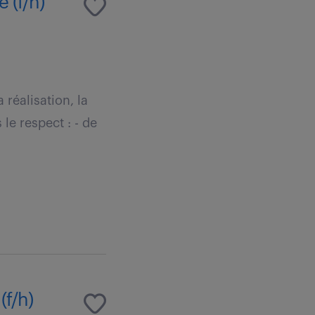
 (f/h)
 réalisation, la
le respect : - de
(f/h)