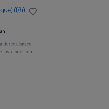
que) (f/h)
 an
la durée), basée
s livraisons afin