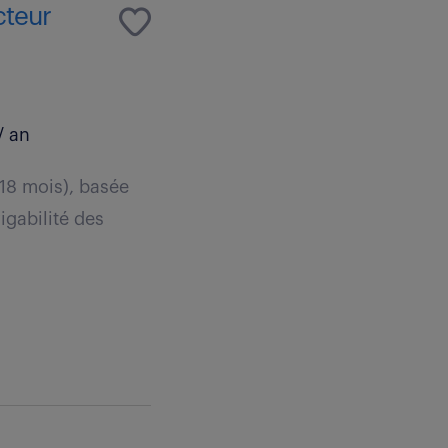
cteur
/ an
 18 mois), basée
igabilité des